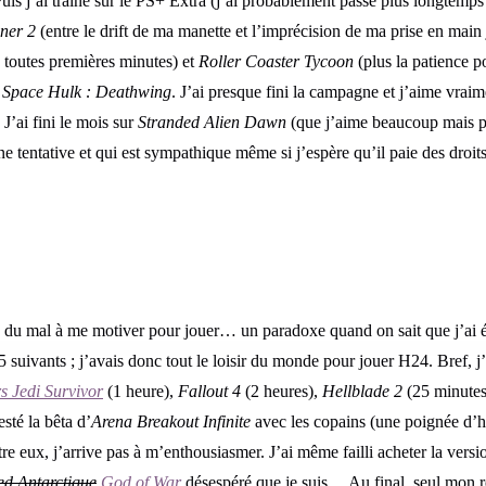
Puis j’ai trainé sur le PS+ Extra (j’ai probablement passé plus longtemps s
ner 2
(entre le drift de ma manette et l’imprécision de ma prise en main
s toutes premières minutes) et
Roller Coaster Tycoon
(plus la patience p
é
Space Hulk : Deathwing
. J’ai presque fini la campagne et j’aime vra
J’ai fini le mois sur
Stranded Alien Dawn
(que j’aime beaucoup mais 
une tentative et qui est sympathique même si j’espère qu’il paie des droit
u du mal à me motiver pour jouer… un paradoxe quand on sait que j’ai 
15 suivants ; j’avais donc tout le loisir du monde pour jouer H24. Bref, j
s Jedi Survivor
(1 heure),
Fallout 4
(2 heures),
Hellblade 2
(25 minutes
sté la bêta d’
Arena Breakout Infinite
avec les copains (une poignée d’h
re eux, j’arrive pas à m’enthousiasmer. J’ai même failli acheter la ver
ed Antarctique
God of War
désespéré que je suis… Au final, seul mon r