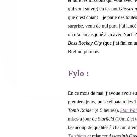
et faire les missions qui vont avec. 
qui vont suivre) en testant
Ghostrun
que c’est chiant – je parle des toute
surprise, venu de nul part, j’ai lanc
on n’a jamais joué à ça avec Nach ? 
Boss Rockay City
(que j’ai fini en 
Bref un pti mois.
Fylo :
En ce mois de mai, j’avoue avoir e
premiers jours, puis célibataire les 
Tomb Raider
(4-5 heures),
Star War
mises à jour de
Starfield
(10mn) et te
beaucoup de qualités à chacun d’ent
Tsushima
et relancer
Assassin’s Cre