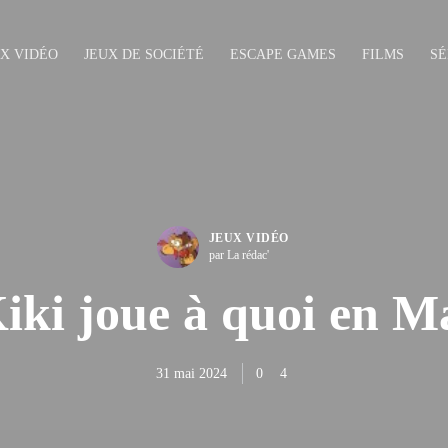
UX VIDÉO
JEUX DE SOCIÉTÉ
ESCAPE GAMES
FILMS
SÉ
JEUX VIDÉO
par La rédac'
iki joue à quoi en M
31 mai 2024
0
4