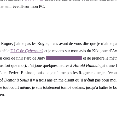
 me tenir éveillé sur mon PC.
s Rogue, j’aime pas les Rogue, mais avant de vous dire que je n’aime p
miné le
DLC de
Cyberpunk
et je reviens sur mon avis du Kiki joue d’Avril
si cool de finir l’arc de Judy
avec la ville engloutie
et de prendre le métr
lus fort que moi). J’ai joué quelques heures à
Harold Halibut
qui a une 
tôt en Fedex. Et sinon, puisque je n’aime pas les Rogue et que je
n’
écou
ncé
Demon’s Souls
il y a trois ans en me disant qu’il n’était pas pour moi
e tout court même, je suis totalement tombé dedans, jusqu’à battre le bo
gen.