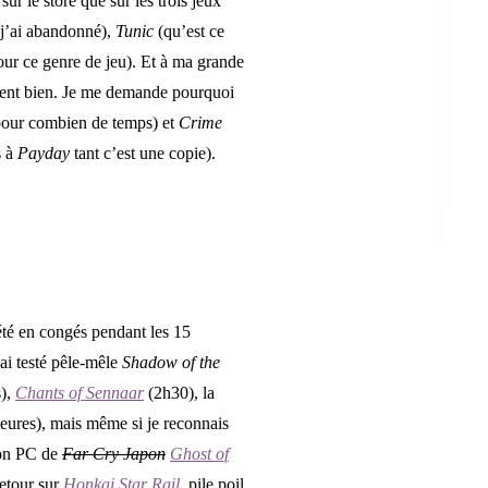
ur le store que sur les trois jeux
 j’ai abandonné),
Tunic
(qu’est ce
our ce genre de jeu). Et à ma grande
iment bien. Je me demande pourquoi
pour combien de temps) et
Crime
s à
Payday
tant c’est une copie).
été en congés pendant les 15
’ai testé pêle-mêle
Shadow of the
),
Chants of Sennaar
(2h30), la
eures), mais même si je reconnais
sion PC de
Far Cry Japon
Ghost of
etour sur
Honkai Star Rail
, pile poil