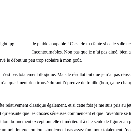
Je plaide coupable ! C’est de ma faute si cette salle n
Incontournables. Non pas que je n’ai pas aimé, bien au
ouvé le début un peu trop scolaire à mon goût.
’est pas totalement illogique. Mais le résultat fait que je n’ai pas réussi
je n’ai quasiment rien trouvé durant l’épreuve de fouille (bon, ça ne ch
 relativement classique également, et si cette fois je me suis pris au je
ent qu’ensuite que les choses sérieuses commencent et que l’aventure se 
t tout bonnement exceptionnelle et mériterait à elle seule de figurer au 
re un poil longue, ou tout simplement pas assez fun, pour totalement l’o