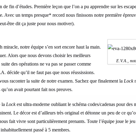
 de fin d’études. Première leçon que l’on a pu apprendre sur les escape
le. Avec un temps presque* record nous finissons notre première épreuv
peut-être dit ça juste pour nous motiver).
oh miracle, notre équipe s’en sort encore haut la main.
uer. Alors que nous devons choisir les meilleurs
E.V.A., not
 suite des opérations ne va pas se passer comme
A. décide qu’il ne faut pas que nous réussissions.
ous raconter la suite de notre examen. Sachez que finalement la
Lock
n
is qu’on avait pourtant fait nos preuves.
e la
Lock
est ultra-moderne oubliant le schéma codes/cadenas pour des m
ainent. Le décor est d’ailleurs très original et détonne un peu de ce qu’
 nous fait vivre sont particulièrement prenants. Toute l’équipe joue le je
t inhabituellement passé à 5 membres.