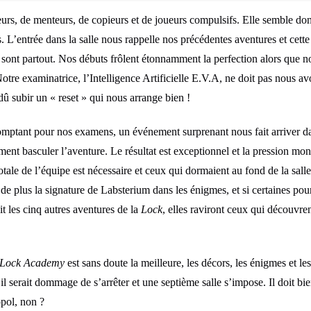
urs, de menteurs, de copieurs et de joueurs compulsifs. Elle semble do
 L’entrée dans la salle nous rappelle nos précédentes aventures et cette
es sont partout. Nos débuts frôlent étonnamment la perfection alors que no
otre examinatrice, l’Intelligence Artificielle E.V.A, ne doit pas nous a
dû subir un « reset » qui nous arrange bien !
mptant pour nos examens, un événement surprenant nous fait arriver da
ment basculer l’aventure. Le résultat est exceptionnel et la pression mon
ale de l’équipe est nécessaire et ceux qui dormaient au fond de la salle
de plus la signature de Labsterium dans les énigmes, et si certaines pour
it les cinq autres aventures de la
Lock
, elles raviront ceux qui découvren
Lock Academy
est sans doute la meilleure, les décors, les énigmes et le
, il serait dommage de s’arrêter et une septième salle s’impose. Il doit bi
opol, non ?