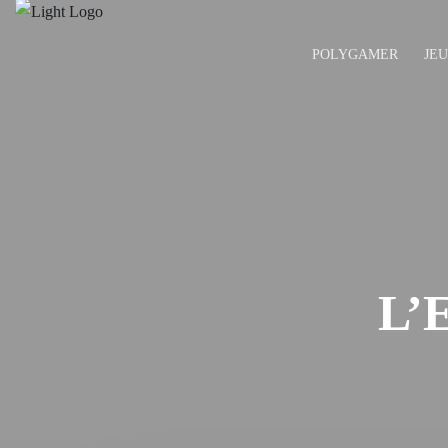
POLYGAMER
JE
L’