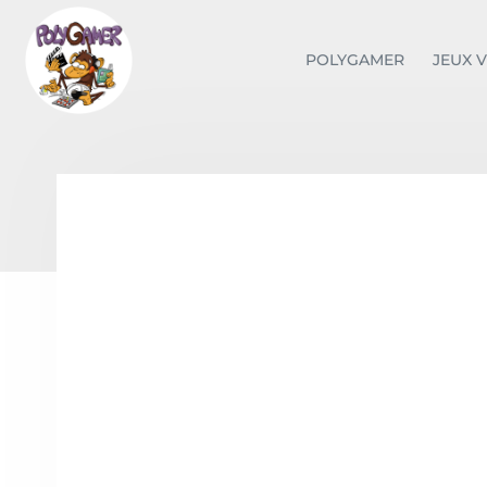
POLYGAMER
JEUX 
FILMS
par Fylodindon