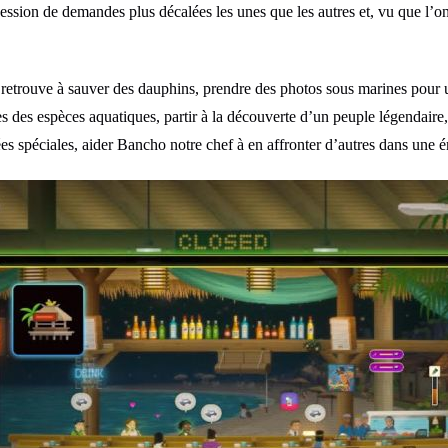
ssion de demandes plus décalées les unes que les autres et, vu que l’on n
e retrouve à sauver des dauphins, prendre des photos sous marines pour u
es des espèces aquatiques, partir à la découverte d’un peuple légendaire, 
ées spéciales, aider Bancho notre chef à en affronter d’autres dans une é