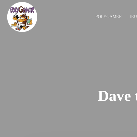
POLYGAMER
JE
Dave t