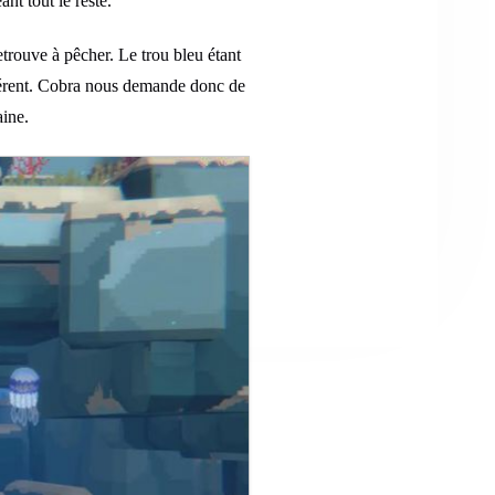
nt tout le reste.
etrouve à pêcher. Le trou bleu étant
fférent. Cobra nous demande donc de
aine.