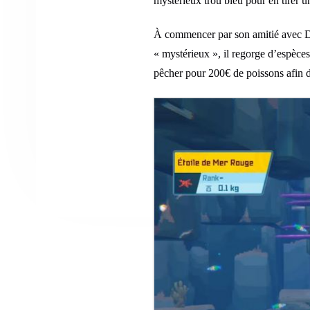
mystérieux trou bleu pour en tirer u
À commencer par son amitié avec Dave
« mystérieux », il regorge d’espèce
pêcher pour 200€ de poissons afin de 