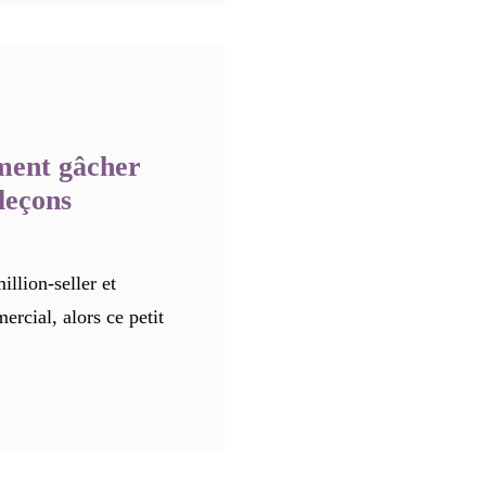
ment gâcher
 leçons
llion-seller et
ercial, alors ce petit