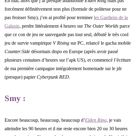
En mai, alors que j’ai presque abandonné
Elden Ring
mais pas
forcément définitivement non plus (formule de politesse pour ne
pas froisser Smy), j’en ai profité pour terminer
les Gardiens de la
Galaxie
, perdre littéralement 4 heures sur
The Outer Worlds
parce
que ce con de jeu ne sauvegarde pas tout seul, débuté le très cool
jeu de survie vampirique
V Rising
sur PC, relancé le gacha mobile
Counter:Side
désormais dispo en Europe (après avoir passé
plusieurs centaines d’heures sur l’apk US), et commencé l’écriture
de ma première campagne intégralement homemade sur le jdr
(presque) papier
Cyberpunk RED
.
Smy :
Encore beaucoup, beaucoup, beaucoup d’
Elden Ring
, je vais
atteindre les 90 heures et il me reste encore bien 20 ou 30 heures