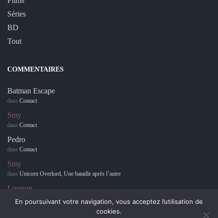
Films
Séries
BD
Tout
COMMENTAIRES
Batman Escape
dans
Contact
Smy
dans
Contact
Pedro
dans
Contact
Smy
dans
Unicorn Overlord, Une bataille après l’autre
Louison
dans
Retour sur… Hotel Dusk : Room 215
En poursuivant votre navigation, vous acceptez l’utilisation de
cookies.