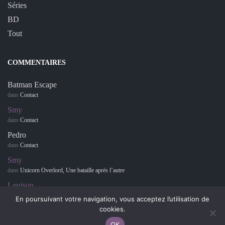
Séries
BD
Tout
COMMENTAIRES
Batman Escape
dans
Contact
Smy
dans
Contact
Pedro
dans
Contact
Smy
dans
Unicorn Overlord, Une bataille après l’autre
Louison
dans
Retour sur… Hotel Dusk : Room 215
En poursuivant votre navigation, vous acceptez l’utilisation de
cookies.
OK