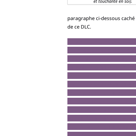
et touchante en soi).
paragraphe ci-dessous caché d
de ce DLC.
A travers quelques petites he
« journée jeux » (jet de briqu
photomaton, arcade imaginaire,
Naughty Dog fait doucement m
personnages. Si une petite ran
ancienne dispute dont on igno
de Riley, les retrouvailles ent
et indiscutable – elles vont fi
plus se séparer alors que Riley
de ce qu’on a l’habitude de vo
trop s’imaginer si Naughty Dog
précisément, une tension, et p