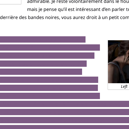
admirable. Je reste volontairement dans le flo
mais je pense qu’il est intéressant d’en parler 
errière des bandes noires, vous aurez droit à un petit com
ures de ce qui ressemble à une sorte de
es dans des fenêtres, manège, livre de blagues,
 danse, pistolets à eau) pour Ellie et Riley,
onter le pic émotionnel entre les deux
cune flotte dans les airs du fait d’une
re les tenants mais qui a provoqué l’absence
Left
re les deux copines dont l’attachement est fort
nir par mutuellement se dire qu’elles ne veulent
 était revenue dire au revoir à Ellie avant un long voyage – 
ir dans un jeu occidental à gros budget. Sans trop être sûr 
 va oser ou non, on ressent petit à petit une gêne entre les 
as n’importe laquelle, une tension sentimentale, sexuelle. E