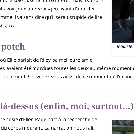
nture solo suscite notre intérêt mais il va sans
t avoir joué au « vrai » jeu avant d’aborder
mme il va sans dire qu’il serait stupide de lire
t of Us
.
 potch
Inquiète,
Ellie parlait de Riley, sa meilleure amie,
elles avaient été mordues toutes les deux au même moment et
plicablement. Souvenez-vous aussi de ce moment où l’on inc
là-dessus (enfin, moi, surtout…)
 sosie d’Ellen Page part à la recherche de
u corps mourant. La narration nous fait