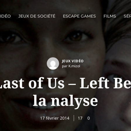
VIDÉO
JEUX DE SOCIÉTÉ
ESCAPE GAMES
FILMS
SÉR
JEUX VIDÉO
par K.mizol
ast of Us – Left B
la nalyse
17 février 2014
17
0