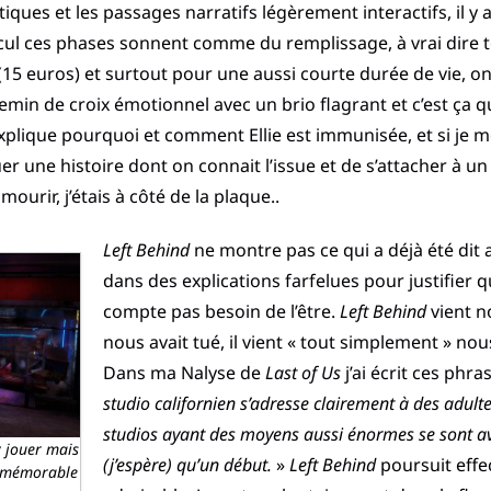
ques et les passages narratifs légèrement interactifs, il y 
ecul ces phases sonnent comme du remplissage, à vrai dire 
(15 euros) et surtout pour une aussi courte durée de vie, on
n de croix émotionnel avec un brio flagrant et c’est ça qui f
xplique pourquoi et comment Ellie est immunisée, et si je me
er une histoire dont on connait l’issue et de s’attacher à 
mourir, j’étais à côté de la plaque..
Left Behind
ne montre pas ce qui a déjà été dit 
dans des explications farfelues pour justifier q
compte pas besoin de l’être.
Left Behind
vient n
nous avait tué, il vient « tout simplement » nou
Dans ma Nalyse de
Last of Us
j’ai écrit ces phra
studio californien s’adresse clairement à des adultes
studios ayant des moyens aussi énormes se sont ave
y jouer mais
(j’espère) qu’un début.
»
Left Behind
poursuit effe
t mémorable