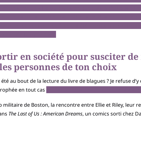
t m’exclamer un « Ho oui ! », parce que putain c’est quand
 et que ça soit aussi bien raconté et amené, avec pudeur et
lors que les deux jeunes filles ont été mordu, on se retrou
a mourir. Du grand art.
sortir en société pour susciter 
les personnes de ton choix
été au bout de la lecture du livre de blagues ? Je refuse d’y
 trophée en tout cas
(en fait non mais ça vous obligera à al
p militaire de Boston, la rencontre entre Ellie et Riley, leur
dans
The Last of Us : American Dreams
, un comics sorti chez D