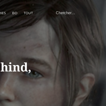
IES
BD
TOUT
ehind,