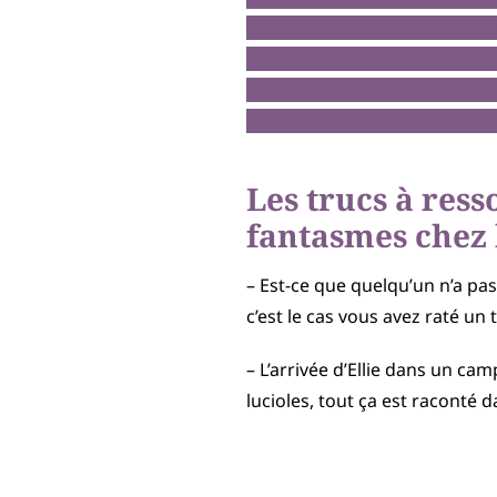
baiser échangé qui m’aura fai
ça dans un jeu comme celui-là
quelques minutes plus tard, a
emmerdé de savoir que Riley v
Les trucs à res
fantasmes chez 
– Est-ce que quelqu’un n’a pas 
c’est le cas vous avez raté un
– L’arrivée d’Ellie dans un cam
lucioles, tout ça est raconté 