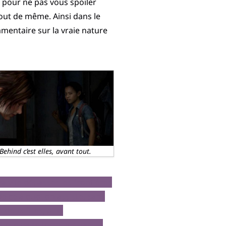
u pour ne pas vous spoiler
tout de même. Ainsi dans le
mentaire sur la vraie nature
 Behind c’est elles, avant tout.
va vite dépasser les frontières
de ce à quoi on assiste, sans
deux filles, plus
t elle va se terminer par un