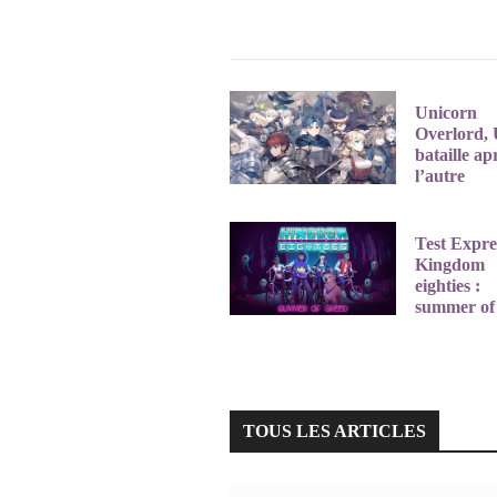
Unicorn
Overlord,
bataille ap
l’autre
26 juillet 20
Test Expre
Kingdom
eighties :
summer of
greed
13 juillet 20
TOUS LES ARTICLES