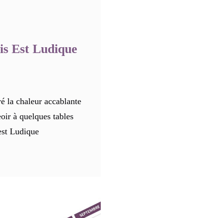
is Est Ludique
é la chaleur accablante
eoir à quelques tables
 est Ludique