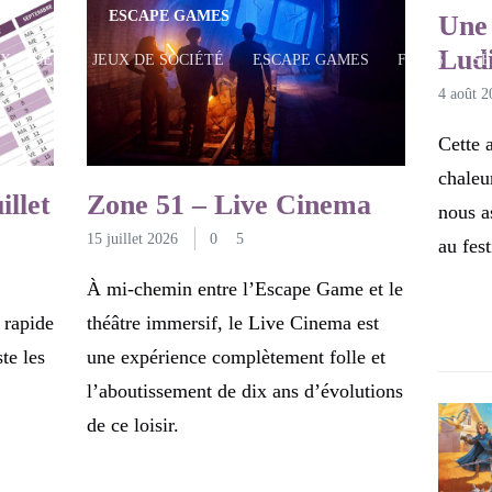
ESCAPE GAMES
JEU
Une 
Lud
UX VIDÉO
JEUX DE SOCIÉTÉ
ESCAPE GAMES
FILMS
SÉ
4 août 2
Cette 
chaleu
illet
Zone 51 – Live Cinema
nous a
15 juillet 2026
0
5
au fes
À mi-chemin entre l’Escape Game et le
 rapide
théâtre immersif, le Live Cinema est
te les
une expérience complètement folle et
l’aboutissement de dix ans d’évolutions
de ce loisir.