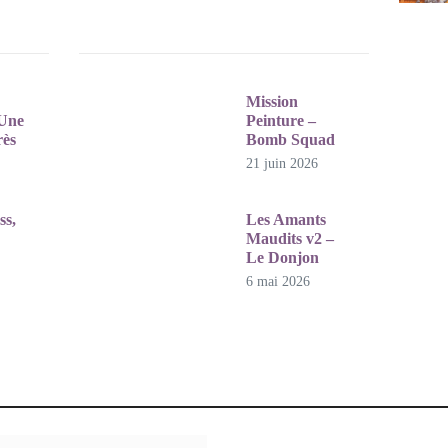
Mission
 Une
Peinture –
rès
Bomb Squad
21 juin 2026
26
ss,
Les Amants
Maudits v2 –
Le Donjon
6 mai 2026
26