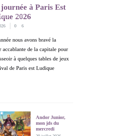
X DE SOCIÉTÉ
journée à Paris Est
ique 2026
RIES
BD
TOUT
026
0
6
année nous avons bravé la
r accablante de la capitale pour
sseoir à quelques tables de jeux
tival de Paris est Ludique
Andor Junior,
mon jds du
mercredi