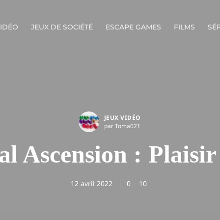
VIDÉO
JEUX DE SOCIÉTÉ
ESCAPE GAMES
FILMS
SÉR
JEUX VIDÉO
par Toma021
l Ascension : Plaisir 
12 avril 2022
0
10