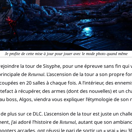
Je profite de cette mise à jour pour jouer avec le mode photo quand même
ejoindre la tour de Sisyphe, pour une épreuve sans fin qui
principale de
. L’ascension de la tour a son propre 
Returnal
coupées en 20 salles à chaque fois. A l’intérieur, des enne
rtefact à récupérer, des armes (dont des nouvelles) et un ch
eau boss, Algos, viendra vous expliquer l’étymologie de son
 de plus sur ce DLC. L’ascension de la tour est juste un chal
nt, j’ai adoré l’histoire de
, autant que son ambian
Returnal
oters arcades, ont réussi le pari de sortir un « vrai » jeu 3