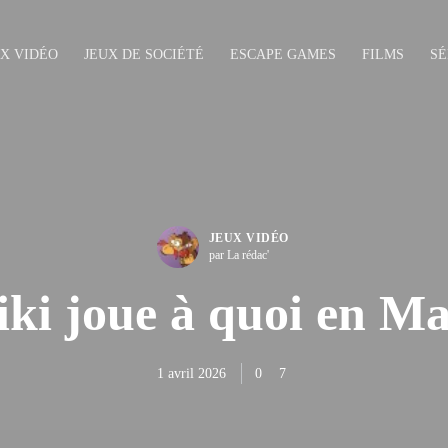
UX VIDÉO
JEUX DE SOCIÉTÉ
ESCAPE GAMES
FILMS
SÉ
JEUX VIDÉO
par La rédac'
iki joue à quoi en Ma
1 avril 2026
0
7