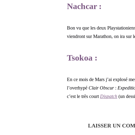
Nachcar :
Bon vu que les deux Playstationiens
viendront sur Marathon, on ira sur le
Tsokoa :
En ce mois de Mars j’ai explosé mes
l’overhypé
Clair Obscur
:
Expediti
c’est le très court
Dispatch
(un dessi
LAISSER UN CO