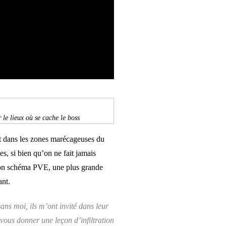
 le lieux où se cache le boss
nt dans les zones marécageuses du
es, si bien qu’on ne fait jamais
 son schéma PVE, une plus grande
ant.
ans moi, ils m’ont invité dans leur
 vous donner une leçon d’infiltration