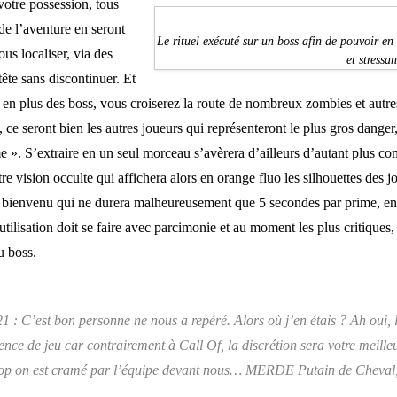
votre possession, tous
 de l’aventure en seront
Le rituel exécuté sur un boss afin de pouvoir en 
ous localiser, via des
et stressan
tête sans discontinuer. Et
, en plus des boss, vous croiserez la route de nombreux zombies et autr
 ce seront bien les autres joueurs qui représenteront le plus gros danger
». S’extraire en un seul morceau s’avèrera d’ailleurs d’autant plus c
e vision occulte qui affichera alors en orange fluo les silhouettes des 
 bienvenu qui ne durera malheureusement que 5 secondes par prime, e
utilisation doit se faire avec parcimonie et au moment les plus critique
u boss.
 : C’est bon personne ne nous a repéré. Alors où j’en étais ? Ah oui, l
ence de jeu car contrairement à Call Of, la discrétion sera votre meilleu
et hop on est cramé par l’équipe devant nous… MERDE Putain de Cheval