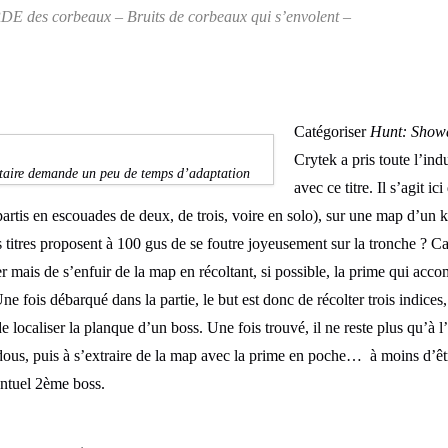
 des corbeaux – Bruits de corbeaux qui s’envolent –
Catégoriser
Hunt: Sho
Crytek a pris toute l’ind
entaire demande un peu de temps d’adaptation
avec ce titre. Il s’agit i
tis en escouades de deux, de trois, voire en solo), sur une map d’un k
titres proposent à 100 gus de se foutre joyeusement sur la tronche ? Car i
er mais de s’enfuir de la map en récoltant, si possible, la prime qui ac
e fois débarqué dans la partie, le but est donc de récolter trois indices,
de localiser la planque d’un boss. Une fois trouvé, il ne reste plus qu’à l’a
dous, puis à s’extraire de la map avec la prime en poche… à moins d’êt
entuel 2ème boss.