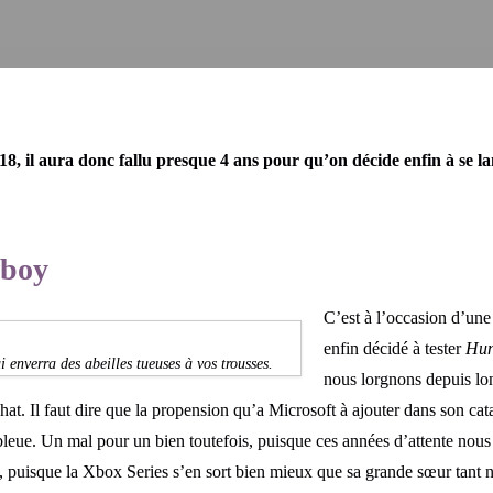
018, il aura donc fallu presque 4 ans pour qu’on décide enfin à se 
wboy
C’est à l’occasion d’un
enfin décidé à tester
Hun
i enverra des abeilles tueuses à vos trousses.
nous lorgnons depuis lo
achat. Il faut dire que la propension qu’a Microsoft à ajouter dans son 
te bleue. Un mal pour un bien toutefois, puisque ces années d’attente nou
s, puisque la Xbox Series s’en sort bien mieux que sa grande sœur tant