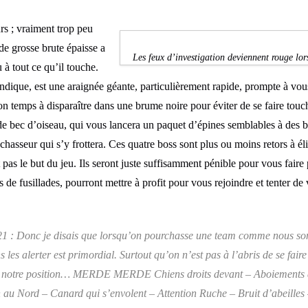
urs ; vraiment trop peu
e grosse brute épaisse a
Les feux d’investigation deviennent rouge lor
 à tout ce qu’il touche.
dique, est une araignée géante, particulièrement rapide, prompte à vo
n temps à disparaître dans une brume noire pour éviter de se faire touche
 bec d’oiseau, qui vous lancera un paquet d’épines semblables à des ba
chasseur qui s’y frottera. Ces quatre boss sont plus ou moins retors à é
 pas le but du jeu. Ils seront juste suffisamment pénible pour vous fair
ts de fusillades, pourront mettre à profit pour vous rejoindre et tenter de
1 : Donc je disais que lorsqu’on pourchasse une team comme nous somm
s les alerter est primordial. Surtout qu’on n’est pas à l’abris de se fai
ler notre position… MERDE MERDE Chiens droits devant – Aboiements de
 au Nord – Canard qui s’envolent – Attention Ruche – Bruit d’abeilles –