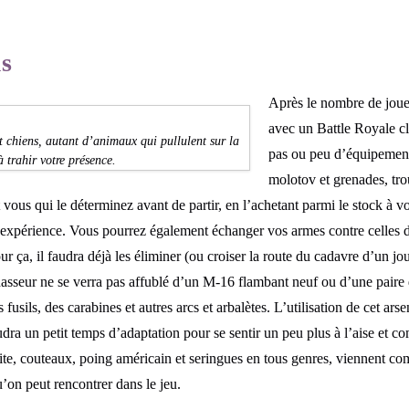
us
Après le nombre de joueu
avec un Battle Royale cl
 chiens, autant d’animaux qui pullulent sur la
pas ou peu d’équipement 
 trahir votre présence.
molotov et grenades, tro
vous qui le déterminez avant de partir, en l’achetant parmi le stock à vo
expérience. Vous pourrez également échanger vos armes contre celles d
r ça, il faudra déjà les éliminer (ou croiser la route du cadavre d’un jou
asseur ne se verra pas affublé d’un M-16 flambant neuf ou d’une pair
 fusils, des carabines et autres arcs et arbalètes. L’utilisation de cet ars
audra un petit temps d’adaptation pour se sentir un peu plus à l’aise et
te, couteaux, poing américain et seringues en tous genres, viennent com
u’on peut rencontrer dans le jeu.