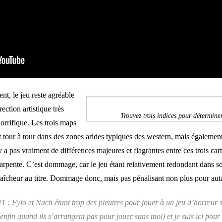
t, le jeu reste agréable
rection artistique très
Trouvez trois indices pour déterminer
orrifique. Les trois maps
t tour à tour dans des zones arides typiques des western, mais égaleme
a pas vraiment de différences majeures et flagrantes entre ces trois cart
 arpente. C’est dommage, car le jeu étant relativement redondant dans
fraîcheur au titre. Dommage donc, mais pas pénalisant non plus pour aut
 : Fylo et Nach étant trop des pleutres pour jouer à un jeu d’horreur s
enfin quand ils s’arrangent pas pour jouer sans moi) et je suis ici pour