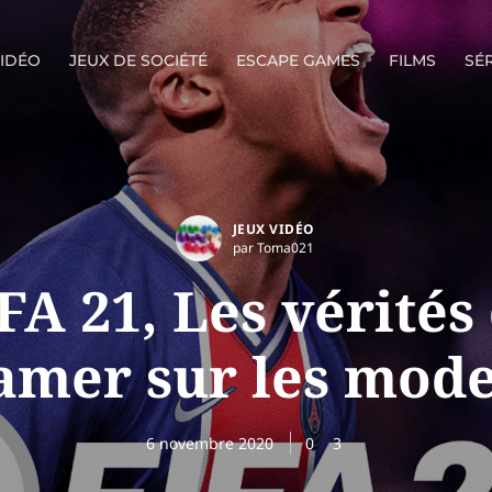
VIDÉO
JEUX DE SOCIÉTÉ
ESCAPE GAMES
FILMS
SÉR
JEUX VIDÉO
par Toma021
FA 21, Les vérités
amer sur les mode
6 novembre 2020
0
3