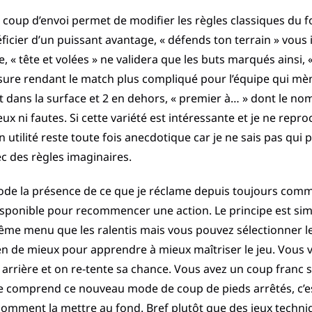
oup d’envoi permet de modifier les règles classiques du fo
icier d’un puissant avantage, « défends ton terrain » vous i
, « tête et volées » ne validera que les buts marqués ainsi, 
ure rendant le match plus compliqué pour l’équipe qui mèn
dans la surface et 2 en dehors, « premier à… » dont le nom e
-jeux ni fautes. Si cette variété est intéressante et je ne rep
n utilité reste toute fois anecdotique car je ne sais pas qui
ec des règles imaginaires.
de la présence de ce que je réclame depuis toujours comme
isponible pour recommencer une action. Le principe est sim
ême menu que les ralentis mais vous pouvez sélectionner 
rien de mieux pour apprendre à mieux maîtriser le jeu. Vous 
 arrière et on re-tente sa chance. Vous avez un coup fran
ne comprend ce nouveau mode de coup de pieds arrêtés, c’e
r comment la mettre au fond. Bref plutôt que des jeux techni