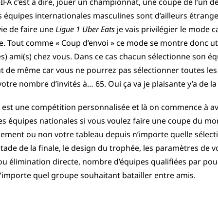
FA c’est à dire, jouer un championnat, une coupe de l’un de
 équipes internationales masculines sont d’ailleurs étran
vie de faire une
Ligue 1 Uber Eats
je vais privilégier le mode c
e. Tout comme « Coup d’envoi » ce mode se montre donc uti
es) ami(s) chez vous. Dans ce cas chacun sélectionne son éq
 de même car vous ne pourrez pas sélectionner toutes les
 votre nombre d’invités à… 65. Oui ça va je plaisante y’a de l
est une compétition personnalisée et là on commence à avoi
es équipes nationales si vous voulez faire une coupe du mo
ement ou non votre tableau depuis n’importe quelle sélectio
stade de la finale, le design du trophée, les paramètres de 
ou élimination directe, nombre d’équipes qualifiées par po
n’importe quel groupe souhaitant batailler entre amis.