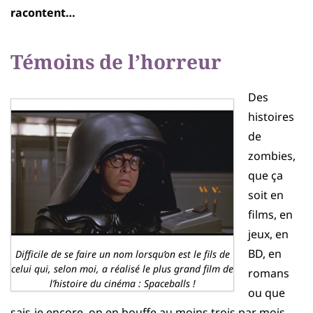
racontent…
Témoins de l’horreur
Des
histoires
de
zombies,
que ça
soit en
films, en
jeux, en
BD, en
Difficile de se faire un nom lorsqu’on est le fils de
celui qui, selon moi, a réalisé le plus grand film de
romans
l’histoire du cinéma : Spaceballs !
ou que
sais-je encore, on en bouffe au moins trois par mois.