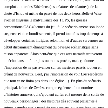
complot autour des Ethéréens (les créatures de néantres), de la
chute d’Eridu et même du passé de nos deux héros Belle et Wise,
avec en filigrane la malveillance des TOPS, les grosses
corporations CAC40iennes du jeu. Si le scénario amène son lot de
suspense et de rebondissements, il prend toutefois trop de temps à
développer certaines intrigues selon moi, et d’autres survenues au
début disparaissent étrangement du paysage scénaristique sans
raison apparente. Alors peut-être que ces arcs narratifs trouveront
un écho dans un futur plus ou moins proche, mais ça donne
l’impression de ne pas avancer sur les mystères passés tout en en
créant de nouveaux. Bref, j’ai l’impression de voir
Lost
(espérons
que tout ça ne finira pas dans une église…). En plus du scénario
principal, le lore de
Zenless
compte également bon nombre
d’histoires annexes qui s’ajoutent au fur et à mesure de la sortie de
nouveaux personnages ; des histoires très souvent plaisantes à
suivre, centrées sur le passé de ces derniers, qui nous font voyager