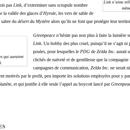
Link n’aime tel
fois pas
Link
, d’exterminer sans scrupule nombre
même
e la vallée des glaces d’
Hyrule
, les vers de sable de
e sabre du
désert du Mystère
alors qu’ils ne font que protéger leur territ
Greenpeace
n’hésite pas non plus à faire la lumière 
Link
. Un hobby des plus cruel, puisqu’il ne s’agit ni 
poules, pour lesquelles le
PDG
de
Zelda Inc.
aurait u
s qui auraient
clichés de naïveté et de gentillesse que la compagni
k.
campagnes de communication,
Zelda Inc.
ne serait n
t motivés par le profit, peu importe les solutions employées pour y parv
lanète, et qui justifie à elle seule l’appel au boycott lancé par
Greenpea
ES