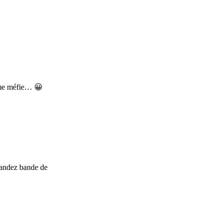
e me méfie… 😀
mandez bande de