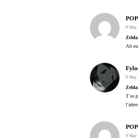
PO
9 May
Zelda
Ah oui
Fylo
9 May
Zelda
T’as p
l’atte
PO
9 May