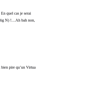
En quel cas je serai
ue Big N) !…Ah bah non,
 bien pire qu’un Virtua