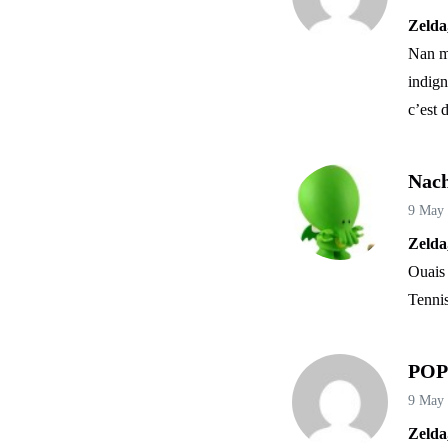
Zelda
Nan ma
indign
c’est 
Nac
9 May
Zelda
Ouais 
Tennis
PO
9 May
Zelda