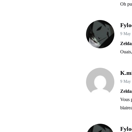
Oh put
Fylo
9 May
Zelda
Ouais,
K.m
9 May
Zelda
Vous p
blaire
Fylo