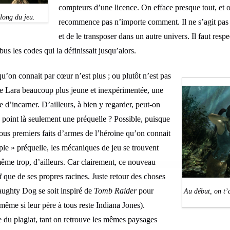
compteurs d’une licence. On efface presque tout, e
long du jeu.
recommence pas n’importe comment. Il ne s’agit pas 
et de le transposer dans un autre univers. Il faut respe
bus les codes qui la définissait jusqu’alors.
 qu’on connait par cœur n’est plus ; ou plutôt n’est pas
ne Lara beaucoup plus jeune et inexpérimentée, une
d’incarner. D’ailleurs, à bien y regarder, peut-on
 point là seulement une préquelle ? Possible, puisque
s tous premiers faits d’armes de l’héroïne qu’on connait
ple » préquelle, les mécaniques de jeu se trouvent
ême trop, d’ailleurs. Car clairement, ce nouveau
d
que de ses propres racines. Juste retour des choses
aughty Dog se soit inspiré de
Tomb Raider
pour
Au début, on t’a
ême si leur père à tous reste Indiana Jones).
ite du plagiat, tant on retrouve les mêmes paysages