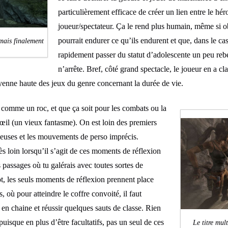
particulièrement efficace de créer un lien entre le héros
joueur/spectateur. Ça le rend plus humain, même si 
pourrait endurer ce qu’ils endurent et que, dans le ca
mais finalement
rapidement passer du statut d’adolescente un peu rebe
n’arrête. Bref, côté grand spectacle, le joueur en a c
oyenne haute des jeux du genre concernant la durée de vie.
e comme un roc, et que ça soit pour les combats ou la
l’œil (un vieux fantasme). On est loin des premiers
ieuses et les mouvements de perso imprécis.
s loin lorsqu’il s’agit de ces moments de réflexion
es passages où tu galérais avec toutes sortes de
, les seuls moments de réflexion prennent place
 où pour atteindre le coffre convoité, il faut
 en chaine et réussir quelques sauts de classe. Rien
isque en plus d’être facultatifs, pas un seul de ces
Le titre mul