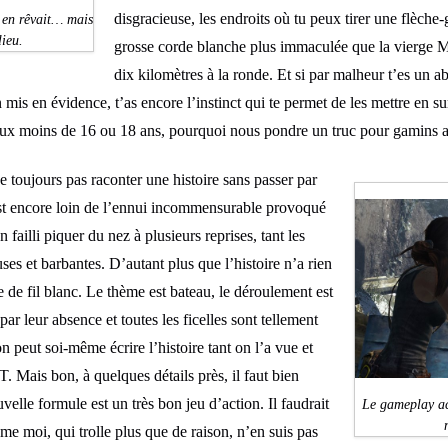
disgracieuse, les endroits où tu peux tirer une flèche-
n en rêvait… mais
lieu.
grosse corde blanche plus immaculée que la vierge Ma
dix kilomètres à la ronde. Et si par malheur t’es un a
n mis en évidence, t’as encore l’instinct qui te permet de les mettre en su
 aux moins de 16 ou 18 ans, pourquoi nous pondre un truc pour gamins a
oujours pas raconter une histoire sans passer par
st encore loin de l’ennui incommensurable provoqué
 failli piquer du nez à plusieurs reprises, tant les
s et barbantes. D’autant plus que l’histoire n’a rien
ue de fil blanc. Le thème est bateau, le déroulement est
par leur absence et toutes les ficelles sont tellement
n peut soi-même écrire l’histoire tant on l’a vue et
. Mais bon, à quelques détails près, il faut bien
velle formule est un très bon jeu d’action. Il faudrait
Le gameplay act
ême moi, qui trolle plus que de raison, n’en suis pas