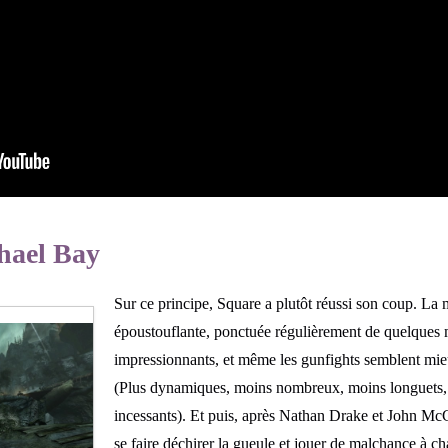
hael Bay
Sur ce principe, Square a plutôt réussi son coup. La
époustouflante, ponctuée régulièrement de quelques
impressionnants, et même les gunfights semblent mie
(Plus dynamiques, moins nombreux, moins longuets, 
incessants). Et puis, après Nathan Drake et John Mc
se faire déchirer la gueule et jouer de malchance à c