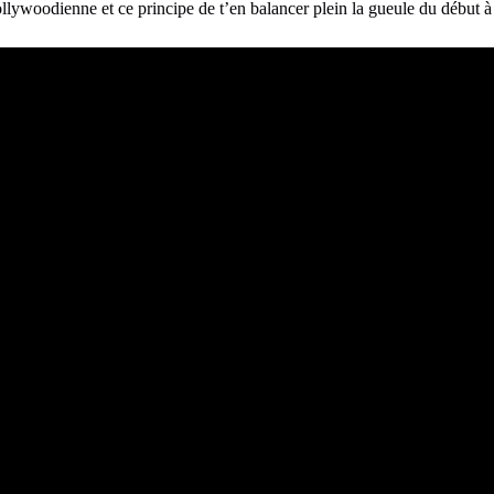
lywoodienne et ce principe de t’en balancer plein la gueule du début à l