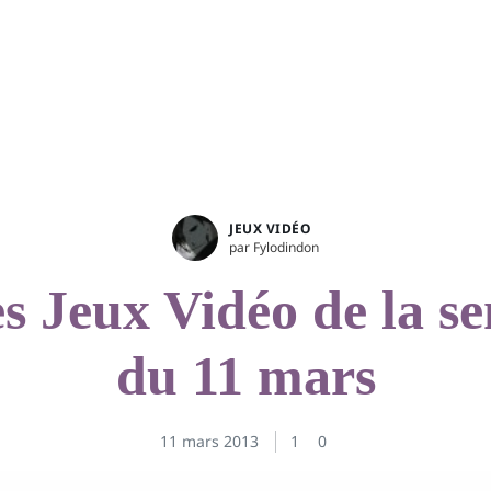
VIDÉO
JEUX DE SOCIÉTÉ
ESCAPE GAMES
FILMS
SÉR
JEUX VIDÉO
par Fylodindon
es Jeux Vidéo de la s
du 11 mars
11 mars 2013
1
0