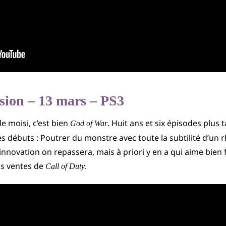
sion – 13 mars – PS3
 le moisi, c’est bien
. Huit ans et six épisodes plus 
God of War
ses débuts : Poutrer du monstre avec toute la subtilité d’un
t l’innovation on repassera, mais à priori y en a qui aime bie
les ventes de
.
Call of Duty