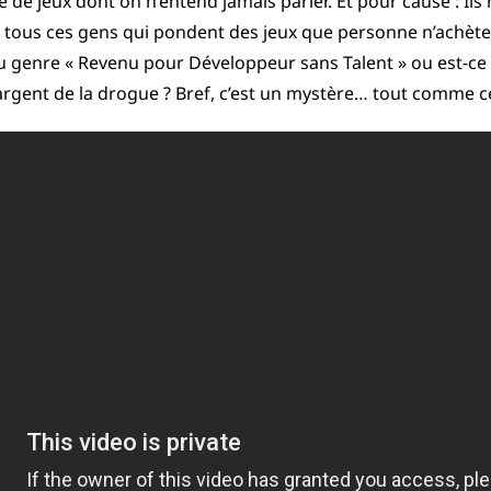
té de jeux dont on n’entend jamais parler. Et pour cause : Ils
tous ces gens qui pondent des jeux que personne n’achète, p
u genre « Revenu pour Développeur sans Talent » ou est-ce 
l’argent de la drogue ? Bref, c’est un mystère… tout comme ce 