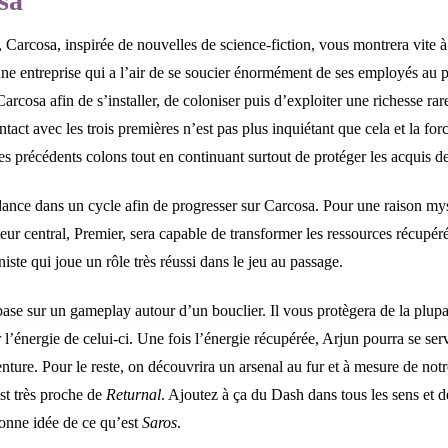
sa
Carcosa, inspirée de nouvelles de science-fiction, vous montrera vite à q
une entreprise qui a l’air de se soucier énormément de ses employés au p
cosa afin de s’installer, de coloniser puis d’exploiter une richesse rare
ntact avec les trois premières n’est pas plus inquiétant que cela et la f
es précédents colons tout en continuant surtout de protéger les acquis 
ance dans un cycle afin de progresser sur Carcosa. Pour une raison myst
teur central, Premier, sera capable de transformer les ressources récupéré
iste qui joue un rôle très réussi dans le jeu au passage.
ase sur un gameplay autour d’un bouclier. Il vous protègera de la plupa
l’énergie de celui-ci. Une fois l’énergie récupérée, Arjun pourra se ser
nture. Pour le reste, on découvrira un arsenal au fur et à mesure de notre
est très proche de
Returnal
. Ajoutez à ça du Dash dans tous les sens et 
bonne idée de ce qu’est
Saros
.