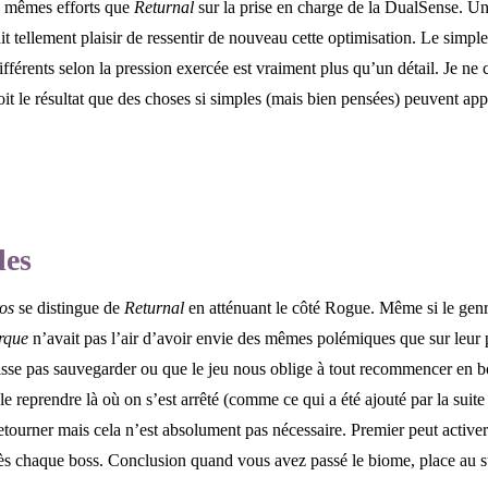
s mêmes efforts que
Returnal
sur la prise en charge de la DualSense. Une
ait tellement plaisir de ressentir de nouveau cette optimisation. Le simple
ifférents selon la pression exercée est vraiment plus qu’un détail. Je ne
oit le résultat que des choses si simples (mais bien pensées) peuvent appo
les
os
se distingue de
Returnal
en atténuant le côté Rogue. Même si le genre
rque
n’avait pas l’air d’avoir envie des mêmes polémiques que sur leur 
uisse pas sauvegarder ou que le jeu nous oblige à tout recommencer en bo
le reprendre là où on s’est arrêté (comme ce qui a été ajouté par la suite
retourner mais cela n’est absolument pas nécessaire. Premier peut activer
ès chaque boss. Conclusion quand vous avez passé le biome, place au s