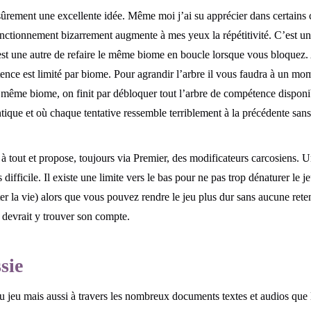
 sûrement une excellente idée. Même moi j’ai su apprécier dans certains 
ctionnement bizarrement augmente à mes yeux la répétitivité. C’est une
est une autre de refaire le même biome en boucle lorsque vous bloquez. 
ce est limité par biome. Pour agrandir l’arbre il vous faudra à un mome
même biome, on finit par débloquer tout l’arbre de compétence disponib
dentique et où chaque tentative ressemble terriblement à la précédente sa
à tout et propose, toujours via Premier, des modificateurs carcosiens. 
 difficile. Il existe une limite vers le bas pour ne pas trop dénaturer le j
ter la vie) alors que vous pouvez rendre le jeu plus dur sans aucune rete
devrait y trouver son compte.
sie
u jeu mais aussi à travers les nombreux documents textes et audios que l’