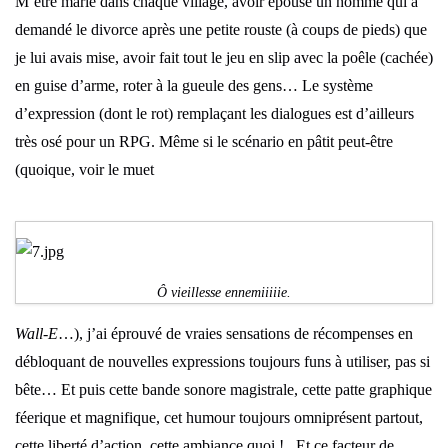
M’être marié dans chaque village, avoir épousé un homme qui a
demandé le divorce après une petite rouste (à coups de pieds) que
je lui avais mise, avoir fait tout le jeu en slip avec la poêle (cachée)
en guise d’arme, roter à la gueule des gens… Le système
d’expression (dont le rot) remplaçant les dialogues est d’ailleurs
très osé pour un RPG. Même si le scénario en pâtit peut-être
(quoique, voir le muet
Ô vieillesse ennemiiiiie.
Wall-E
…), j’ai éprouvé de vraies sensations de récompenses en
débloquant de nouvelles expressions toujours funs à utiliser, pas si
bête… Et puis cette bande sonore magistrale, cette patte graphique
féerique et magnifique, cet humour toujours omniprésent partout,
cette liberté d’action, cette ambiance quoi !.. Et ce facteur de