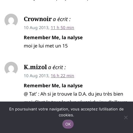
Crownoir
a écrit :
10 Aug 2013,
11 h 50 min
Remember Me, la nalyse
moi je lui met un 15
K.mizol
a écrit :
10 Aug 2013,
16 h 22 min
Remember Me, la nalyse
@ Tat’ : Ah si je trouve la D.A. du jeu très bien
moi. C’est le truc le plus réussi du jeu d’ailleurs.
En poursuivant votre navigation, vous acceptez l’utilisation de
cookies.
Tat'
a écrit :
OK
11 Aug 2013,
13 h 41 min