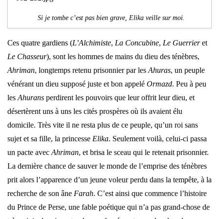
Si je tombe c’est pas bien grave, Elika veille sur moi.
Ces quatre gardiens (
L’Alchimiste
,
La Concubine
,
Le Guerrier
et
Le Chasseur
), sont les hommes de mains du dieu des ténèbres,
Ahriman
, longtemps retenu prisonnier par les
Ahuras
, un peuple
vénérant un dieu supposé juste et bon appelé
Ormazd
. Peu à peu
les
Ahurans
perdirent les pouvoirs que leur offrit leur dieu, et
désertèrent uns à uns les cités prospères où ils avaient élu
domicile. Très vite il ne resta plus de ce peuple, qu’un roi sans
sujet et sa fille, la princesse
Elika
. Seulement voilà, celui-ci passa
un pacte avec
Ahriman
, et brisa le sceau qui le retenait prisonnier.
La dernière chance de sauver le monde de l’emprise des ténèbres
prit alors l’apparence d’un jeune voleur perdu dans la tempête, à la
recherche de son âne
Farah
. C’est ainsi que commence l’histoire
du Prince de Perse, une fable poétique qui n’a pas grand-chose de