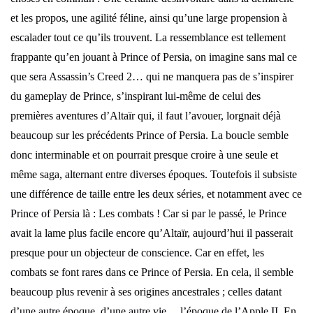
et les propos, une agilité féline, ainsi qu’une large propension à
escalader tout ce qu’ils trouvent. La ressemblance est tellement
frappante qu’en jouant à Prince of Persia, on imagine sans mal ce
que sera Assassin’s Creed 2… qui ne manquera pas de s’inspirer
du gameplay de Prince, s’inspirant lui-même de celui des
premières aventures d’Altaïr qui, il faut l’avouer, lorgnait déjà
beaucoup sur les précédents Prince of Persia. La boucle semble
donc interminable et on pourrait presque croire à une seule et
même saga, alternant entre diverses époques. Toutefois il subsiste
une différence de taille entre les deux séries, et notamment avec ce
Prince of Persia là : Les combats ! Car si par le passé, le Prince
avait la lame plus facile encore qu’Altaïr, aujourd’hui il passerait
presque pour un objecteur de conscience. Car en effet, les
combats se font rares dans ce Prince of Persia. En cela, il semble
beaucoup plus revenir à ses origines ancestrales ; celles datant
d’une autre époque, d’une autre vie… l’époque de l’Apple II. En