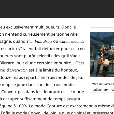
 jeu exclusivement multijoueurs. Donc le
, on n’entend curieusement personne râler
mpagne, quand
,
ou
TitanFall
Brink
Chromehounds
e ressorte) s’étaient fait défoncer pour cela en
ueurs sont plutôt sélectifs dès qu’il s’agit
e Blizzard jouit d’une certaine impunité… C’est
enu d’
est à la limite du honteux.
Overwatch
douze maps répartis en trois modes de jeu.
map se joue dans l’un des trois modes
Rien ne vous em
même team, alo
t Convoi), pas dans les deux autres. Le mode
 à occuper suffisamment de temps jusqu’à
n équipe à 100%. Le mode Capture est exactement la même ch
Enfin le mode Convoi, de loin le plus original et intéressant