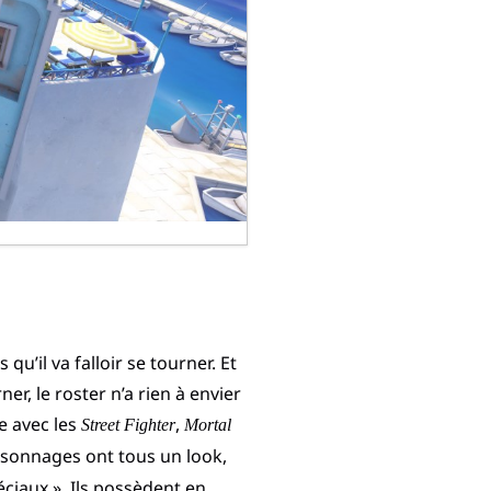
u’il va falloir se tourner. Et
er, le roster n’a rien à envier
e avec les
,
Street Fighter
Mortal
ersonnages ont tous un look,
éciaux ». Ils possèdent en