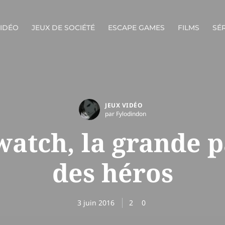
VIDÉO
JEUX DE SOCIÉTÉ
ESCAPE GAMES
FILMS
SÉR
JEUX VIDÉO
par Fylodindon
atch, la grande 
des héros
3 juin 2016
2
0