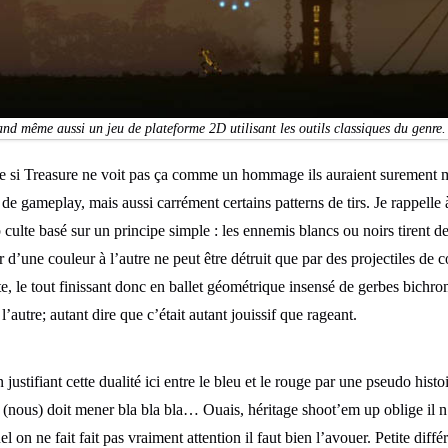
nd même aussi un jeu de plateforme 2D utilisant les outils classiques du genre.
 que si Treasure ne voit pas ça comme un hommage ils auraient surement 
e gameplay, mais aussi carrément certains patterns de tirs. Je rappelle
ulte basé sur un principe simple : les ennemis blancs ou noirs tirent de
 d’une couleur à l’autre ne peut être détruit que par des projectiles de c
e, le tout finissant donc en ballet géométrique insensé de gerbes bichrome
’autre; autant dire que c’était autant jouissif que rageant.
stifiant cette dualité ici entre le bleu et le rouge par une pseudo histoir
 (nous) doit mener bla bla bla… Ouais, héritage shoot’em up oblige il n
l on ne fait fait pas vraiment attention il faut bien l’avouer. Petite diff