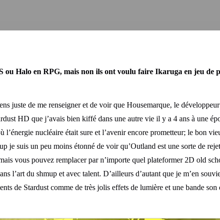
S ou Halo en RPG, mais non ils ont voulu faire Ikaruga en jeu de 
iens juste de me renseigner et de voir que Housemarque, le développeur d
ust HD que j’avais bien kiffé dans une autre vie il y a 4 ans à une épo
ù l’énergie nucléaire était sure et l’avenir encore prometteur; le bon v
p je suis un peu moins étonné de voir qu’Outland est une sorte de rejet
mais vous pouvez remplacer par n’importe quel plateformer 2D old scho
s l’art du shmup et avec talent. D’ailleurs d’autant que je m’en souvie
nts de Stardust comme de très jolis effets de lumière et une bande so