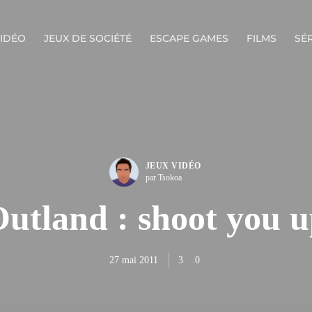
VIDÉO
JEUX DE SOCIÉTÉ
ESCAPE GAMES
FILMS
SÉR
JEUX VIDÉO
par Tsokoa
utland : shoot you 
27 mai 2011
3
0