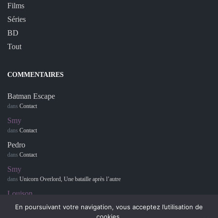
Films
Séries
BD
Tout
COMMENTAIRES
Batman Escape
dans
Contact
Smy
dans
Contact
Pedro
dans
Contact
Smy
dans
Unicorn Overlord, Une bataille après l’autre
Louison
dans
Retour sur… Hotel Dusk : Room 215
En poursuivant votre navigation, vous acceptez l’utilisation de
cookies.