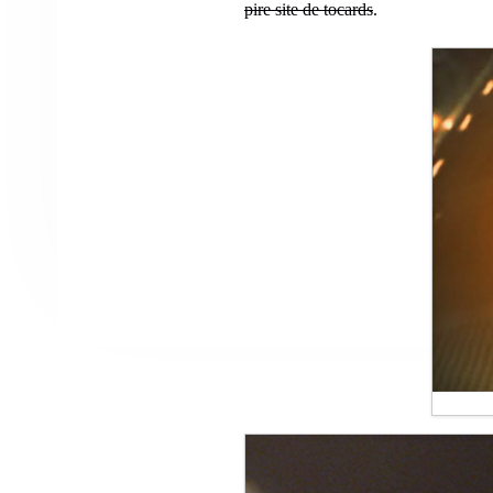
pire site de tocards
.