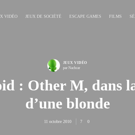
UX VIDÉO
JEUX DE SOCIÉTÉ
ESCAPE GAMES
FILMS
SÉ
JEUX VIDÉO
par Nachcar
id : Other M, dans l
d’une blonde
11 octobre 2010
7
0