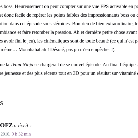
es boss. Heureusement on peut compter sur une vue FPS activable en po
est donc facile de repérer les points faibles des impressionnants boss ou d
ion dans cet épisode sous stéroïdes. Bon rien de bien extraordinaire, le j
biance et faire retomber la pression. Ah et dernière petite chose avant 
avoir fini le jeu), les cinématiques sont de toute beauté (ce qui n’est p
de même… Mouahahahah ! Désolé, pas pu m’en empêcher !).
que la
Team Ninja
se chargerait de se nouvel épisode. Au final l’équipe a 
 jeunesse et des plus récents tout en 3D pour un résultat sur-vitaminé et
S
POFZ
a écrit :
 2010,
9 h 32 min