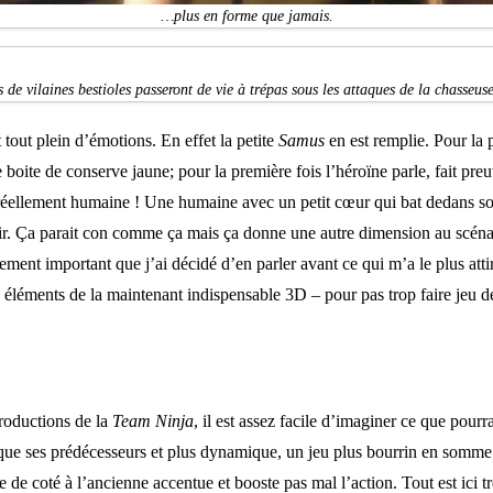
…plus en forme que jamais.
 de vilaines bestioles passeront de vie à trépas sous les attaques de la chasseus
t tout plein d’émotions. En effet la petite
Samus
en est remplie. Pour la p
 boite de conserve jaune; pour la première fois l’héroïne parle, fait pre
réellement humaine ! Une humaine avec un petit cœur qui bat dedans son 
r. Ça parait con comme ça mais ça donne une autre dimension au scénar
lement important que j’ai décidé d’en parler avant ce qui m’a le plus attir
 éléments de la maintenant indispensable 3D – pour pas trop faire jeu d
roductions de la
Team Ninja
, il est assez facile d’imaginer ce que pour
que ses prédécesseurs et plus dynamique, un jeu plus bourrin en somme
e de coté à l’ancienne accentue et booste pas mal l’action. Tout est ici tr