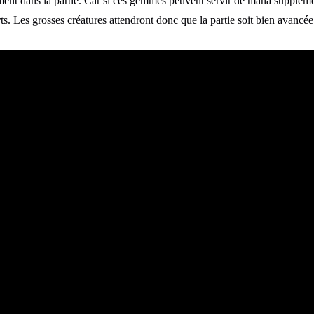
ement dans la partie. Car si ces gemmes peuvent servir de mana supplémen
rts. Les grosses créatures attendront donc que la partie soit bien avancée 