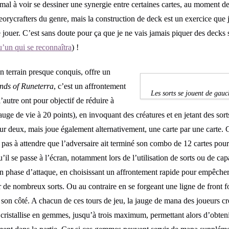
 mal à voir se dessiner une synergie entre certaines cartes, au moment d
heorycrafters du genre, mais la construction de deck est un exercice que 
e jouer. C’est sans doute pour ça que je ne vais jamais piquer des decks 
’un qui se reconnaîtra
) !
n terrain presque conquis, offre un
nds of Runeterra
, c’est un affrontement
Les sorts se jouent de gau
autre ont pour objectif de réduire à
auge de vie à 20 points), en invoquant des créatures et en jetant des sor
sur deux, mais joue également alternativement, une carte par une carte. 
 pas à attendre que l’adversaire ait terminé son combo de 12 cartes pou
il se passe à l’écran, notamment lors de l’utilisation de sorts ou de capac
e en phase d’attaque, en choisissant un affrontement rapide pour empêcher
cer de nombreux sorts. Ou au contraire en se forgeant une ligne de front f
e son côté. A chacun de ces tours de jeu, la jauge de mana des joueurs cro
cristallise en gemmes, jusqu’à trois maximum, permettant alors d’obten