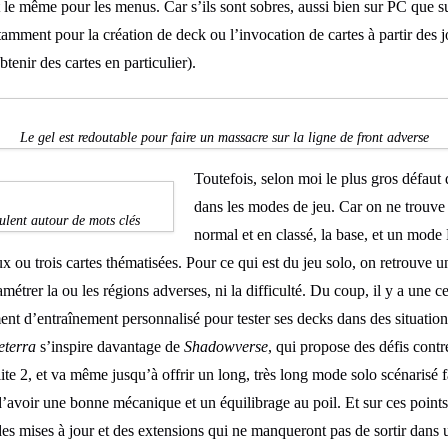
ait le même pour les menus. Car s’ils sont sobres, aussi bien sur PC que 
amment pour la création de deck ou l’invocation de cartes à partir des 
enir des cartes en particulier).
Le gel est redoutable pour faire un massacre sur la ligne de front adverse
Toutefois, selon moi le plus gros défaut
dans les modes de jeu. Car on ne trouv
culent autour de mots clés
normal et en classé, la base, et un mode 
ux ou trois cartes thématisées. Pour ce qui est du jeu solo, on retrouve
ramétrer la ou les régions adverses, ni la difficulté. Du coup, il y a une 
ement d’entraînement personnalisé pour tester ses decks dans des situatio
eterra
s’inspire davantage de
Shadowverse
, qui propose des défis contr
lite 2, et va même jusqu’à offrir un long, très long mode solo scénarisé 
d’avoir une bonne mécanique et un équilibrage au poil. Et sur ces points, 
 des mises à jour et des extensions qui ne manqueront pas de sortir dans 