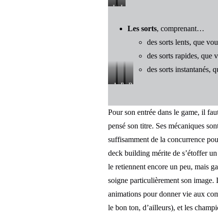
Un
Lucian,
jeune
un
Les sorts
, comprenant…
ventgabondeur
champion
de
des sorts lents, que v
Demecia
des sorts rapides, que
des sorts instantanés, 
Aperçu
Potion
Récits
de
de
incroyables,
l’au-
soin,
sort
Pour son entrée dans le game, il fa
delà,
sort
lent
pensé son titre. Ses mécaniques sont
sort
instantané
suffisamment de la concurrence pour 
rapide
deck building mérite de s’étoffer un
le retiennent encore un peu, mais ga
soigne particulièrement son image. 
animations pour donner vie aux comb
le bon ton, d’ailleurs), et les cham