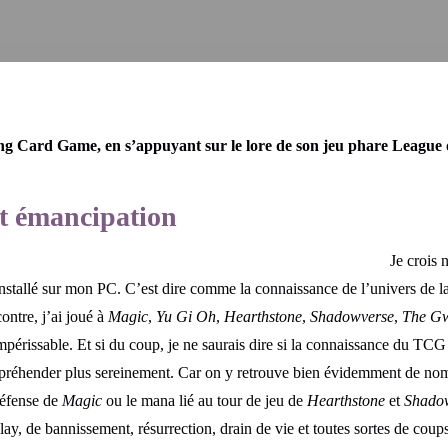
ing Card Game, en s’appuyant sur le lore de son jeu phare Leagu
et émancipation
Je crois 
stallé sur mon PC. C’est dire comme la connaissance de l’univers de la l
contre, j’ai joué à
Magic
,
Yu Gi Oh
,
Hearthstone
,
Shadowverse
,
The G
mpérissable. Et si du coup, je ne saurais dire si la connaissance du TCG
appréhender plus sereinement. Car on y retrouve bien évidemment de nom
défense de
Magic
ou le mana lié au tour de jeu de
Hearthstone
et
Shado
play, de bannissement, résurrection, drain de vie et toutes sortes de cou