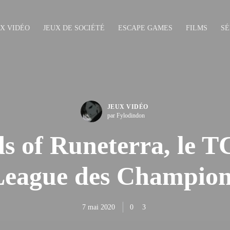
UX VIDÉO
JEUX DE SOCIÉTÉ
ESCAPE GAMES
FILMS
SÉ
JEUX VIDÉO
par Fylodindon
s of Runeterra, le T
League des Champion
7 mai 2020
0
3