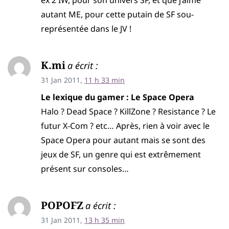
ex 2 IW, pour son univers SF, et que j’aime
autant ME, pour cette putain de SF sou-
représentée dans le JV !
K.mi
a écrit :
31 Jan 2011,
11 h 33 min
Le lexique du gamer : Le Space Opera
Halo ? Dead Space ? KillZone ? Resistance ? Le
futur X-Com ? etc… Après, rien à voir avec le
Space Opera pour autant mais se sont des
jeux de SF, un genre qui est extrêmement
présent sur consoles…
POPOFZ
a écrit :
31 Jan 2011,
13 h 35 min