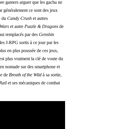
ore gamers arguer que les gacha ne
car généralement ce sont des jeux
à du
Candy Crush
et autres
Wars
et autre
Puzzle & Dragons
de
’hui remplacés par des
Genshin
des J-RPG sortis à ce jour par les
plus en plus poussée de ces jeux,
’est plus vraiment la clé de voute du
er en nomade sur des smartphone et
ie de
Breath of the Wild
à sa sortie,
Rail
et ses mécaniques de combat