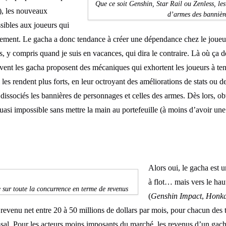
Que ce soit Genshin, Star Rail ou Zenless, le
), les nouveaux
d’armes des bannière
sibles aux joueurs qui
nnement. Le gacha a donc tendance à créer une dépendance chez le joueur
es, y compris quand je suis en vacances, qui dira le contraire. Là où ça
uvent les gacha proposent des mécaniques qui exhortent les joueurs à ten
les rendent plus forts, en leur octroyant des améliorations de stats ou d
dissociés les bannières de personnages et celles des armes. Dès lors, ob
uasi impossible sans mettre la main au portefeuille (à moins d’avoir une
Alors oui, le gacha est 
à flot… mais vers le ha
sur toute la concurrence en terme de revenus
(
Genshin Impact
,
Honka
 revenu net entre 20 à 50 millions de dollars par mois, pour chacun des 
sal. Pour les acteurs moins imposants du marché, les revenus d’un gacha