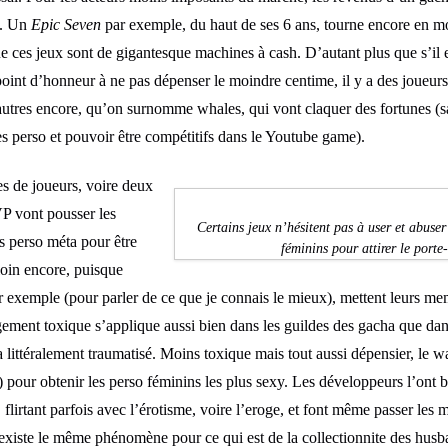
s. Un
Epic Seven
par exemple, du haut de ses 6 ans, tourne encore en mo
 que ces jeux sont de gigantesque machines à cash. D’autant plus que s’i
point d’honneur à ne pas dépenser le moindre centime, il y a des joueu
autres encore, qu’on surnomme whales, qui vont claquer des fortunes (sa
s perso et pouvoir être compétitifs dans le Youtube game).
es de joueurs, voire deux
P vont pousser les
Certains jeux n’hésitent pas à user et abuser
s perso méta pour être
féminins pour attirer le port
 loin encore, puisque
 exemple (pour parler de ce que je connais le mieux), mettent leurs m
gement toxique s’applique aussi bien dans les guildes des gacha que da
a littéralement traumatisé. Moins toxique mais tout aussi dépensier, le w
) pour obtenir les perso féminins les plus sexy. Les développeurs l’ont 
xy, flirtant parfois avec l’érotisme, voire l’eroge, et font même passer 
l existe le même phénomène pour ce qui est de la collectionnite des hus