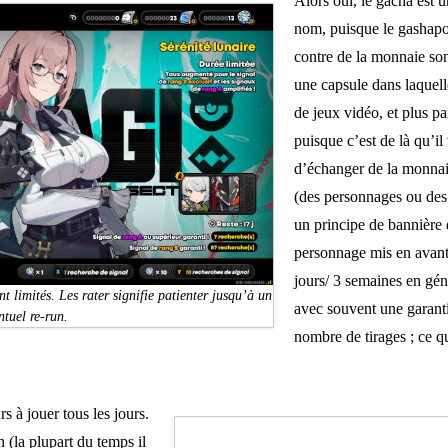
Alors oui, le gacha est 
nom, puisque le gashapo
contre de la monnaie son
une capsule dans laquelle
de jeux vidéo, et plus p
puisque c’est de là qu’il
d’échanger de la monnaie 
(des personnages ou des 
un principe de bannière 
personnage mis en avant
jours/ 3 semaines en géné
 limités. Les rater signifie patienter jusqu’à un
avec souvent une garanti
ntuel re-run.
nombre de tirages ; ce q
s à jouer tous les jours.
 (la plupart du temps il