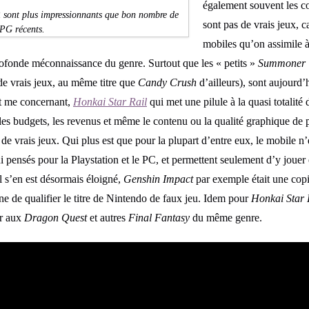
également souvent les c
 sont plus impressionnants que bon nombre de
sont pas de vrais jeux, 
PG récents.
mobiles qu’on assimile 
rofonde méconnaissance du genre. Surtout que les « petits »
Summoner 
de vrais jeux, au même titre que
Candy Crush
d’ailleurs), sont aujourd
t me concernant,
Honkai Star Rail
qui met une pilule à la quasi totalité 
les budgets, les revenus et même le contenu ou la qualité graphique de 
 de vrais jeux. Qui plus est que pour la plupart d’entre eux, le mobile n
ui pensés pour la Playstation et le PC, et permettent seulement d’y jou
il s’en est désormais éloigné,
Genshin Impact
par exemple était une cop
onne de qualifier le titre de Nintendo de faux jeu. Idem pour
Honkai Star 
er aux
Dragon Quest
et autres
Final Fantasy
du même genre.