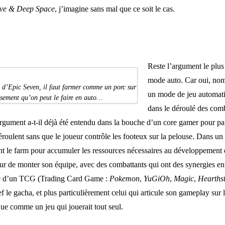
ve & Deep Space
, j’imagine sans mal que ce soit le cas.
Reste l’argument le plus 
mode auto. Car oui, nom
e d’Epic Seven, il faut farmer comme un porc sur
un mode de jeu automatiq
usement qu’on peut le faire en auto…
dans le déroulé des comb
 argument a-t-il déjà été entendu dans la bouche d’un core gamer pour pa
éroulent sans que le joueur contrôle les footeux sur la pelouse. Dans u
t le farm pour accumuler les ressources nécessaires au développement d
ur de monter son équipe, avec des combattants qui ont des synergies ent
ière d’un TCG (Trading Card Game :
Pokemon
,
YuGiOh
,
Magic
,
Hearths
 le gacha, et plus particulièrement celui qui articule son gameplay sur l
ue comme un jeu qui jouerait tout seul.