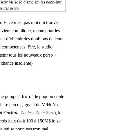
s jeux MiHoYo dissocient les bannières
s des perso.
. Et ce n’est pas moi qui trouve
 devient compliqué, même pour les
ter d’obtenir des doublons de leurs
e compétences. Pire, le studio
tenir tous les nouveaux perso +
 chance insolente).
une pompe à fric où le pognon coule
ut. Le tiercé gagnant de MiHoYo
i StarRail
,
Zenless Zone Zero
), le
trois jeux (soit 100 à 150M$ in ze
 qui se porte pas trop mal,