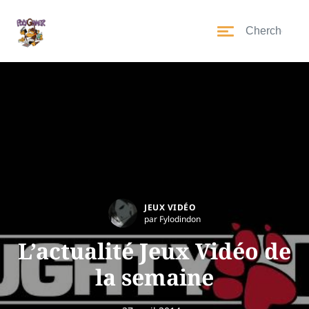
JEUX VIDÉO
par Fylodindon
L’actualité Jeux Vidéo de
la semaine