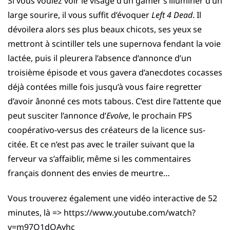
Si vous voulez voir le visage d’un gamer s’illuminer d’un
large sourire, il vous suffit d’évoquer
Left 4 Dead
. Il
dévoilera alors ses plus beaux chicots, ses yeux se
mettront à scintiller tels une supernova fendant la voie
lactée, puis il pleurera l’absence d’annonce d’un
troisième épisode et vous gavera d’anecdotes cocasses
déjà contées mille fois jusqu’à vous faire regretter
d’avoir ânonné ces mots tabous. C’est dire l’attente que
peut susciter l’annonce d’
Evolve
, le prochain FPS
coopérativo-versus des créateurs de la licence sus-
citée. Et ce n’est pas avec le trailer suivant que la
ferveur va s’affaiblir, même si les commentaires
français donnent des envies de meurtre…
Vous trouverez également une vidéo interactive de 52
minutes, là => https://www.youtube.com/watch?
v=m97O1dQAyhc