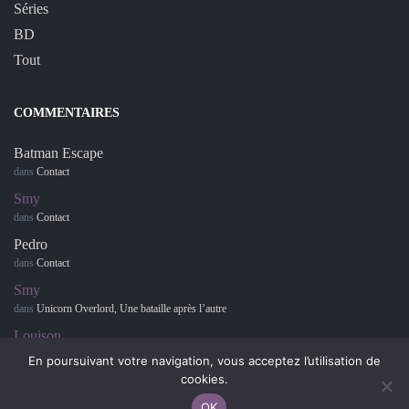
Séries
BD
Tout
COMMENTAIRES
Batman Escape
dans
Contact
Smy
dans
Contact
Pedro
dans
Contact
Smy
dans
Unicorn Overlord, Une bataille après l’autre
Louison
dans
Retour sur… Hotel Dusk : Room 215
En poursuivant votre navigation, vous acceptez l’utilisation de
cookies.
OK