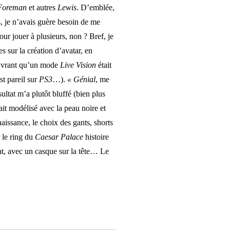
Foreman
et autres
Lewis
. D’emblée,
s, je n’avais guère besoin de me
ur jouer à plusieurs, non ? Bref, je
s sur la création d’avatar, en
couvrant qu’un mode
Live Vision
était
st pareil sur
PS3
…).
« Génial
, me
ltat m’a plutôt bluffé (bien plus
ait modélisé avec la peau noire et
issance, le choix des gants, shorts
r le ring du
Caesar Palace
histoire
ent, avec un casque sur la tête… Le