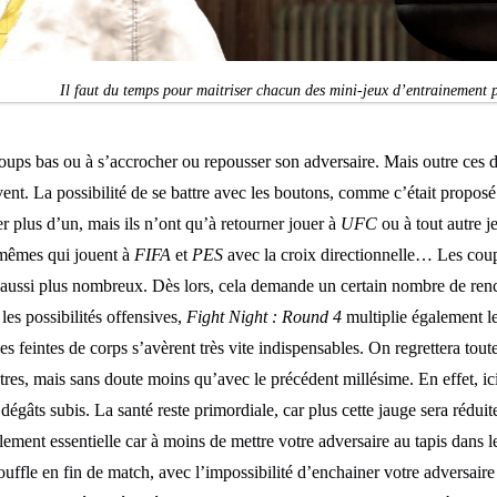
Il faut du temps pour maitriser chacun des mini-jeux d’entrainement 
ups bas ou à s’accrocher ou repousser son adversaire. Mais outre ces deu
ent. La possibilité de se battre avec les boutons, comme c’était proposé 
ler plus d’un, mais ils n’ont qu’à retourner jouer à
UFC
ou à tout autre j
 mêmes qui jouent à
FIFA
et
PES
avec la croix directionnelle… Les coup
nt aussi plus nombreux. Dès lors, cela demande un certain nombre de r
 les possibilités offensives,
Fight Night : Round 4
multiplie également le
 les feintes de corps s’avèrent très vite indispensables. On regrettera tou
tres, mais sans doute moins qu’avec le précédent millésime. En effet, ici
 dégâts subis. La santé reste primordiale, car plus cette jauge sera réduit
ement essentielle car à moins de mettre votre adversaire au tapis dans l
uffle en fin de match, avec l’impossibilité d’enchainer votre adversaire