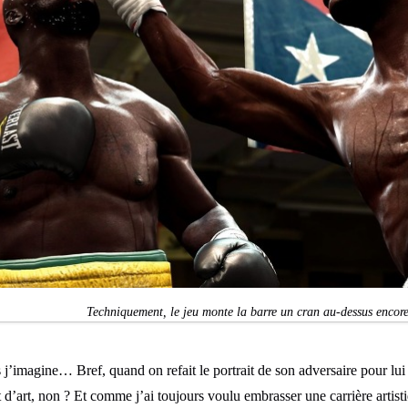
Techniquement, le jeu monte la barre un cran au-dessus encore
s j’imagine… Bref, quand on refait le portrait de son adversaire pour lui
 d’art, non ? Et comme j’ai toujours voulu embrasser une carrière artisti