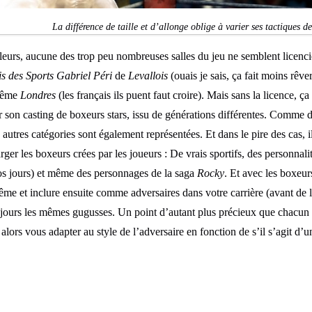
La différence de taille et d’allonge oblige à varier ses tactiques de
lleurs, aucune des trop peu nombreuses salles du jeu ne semblent licenc
is des Sports Gabriel Péri
de
Levallois
(ouais je sais, ça fait moins rêver
même
Londres
(les français ils puent faut croire). Mais sans la licence, ça
ur son casting de boxeurs stars, issu de générations différentes. Comme d
 autres catégories sont également représentées. Et dans le pire des cas, il
rger les boxeurs crées par les joueurs : De vrais sportifs, des personnal
 nos jours) et même des personnages de la saga
Rocky
. Et avec les boxeur
e et inclure ensuite comme adversaires dans votre carrière (avant de l
oujours les mêmes gugusses. Un point d’autant plus précieux que chacun
 alors vous adapter au style de l’adversaire en fonction de s’il s’agit d