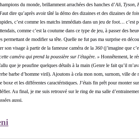
e champions du monde, brillamment arrachées des hanches d’
Ali
,
Tyson
,
 Faut dire qu’après avoir tâté la démo des dizaines et des dizaines de foi
 rapides, c’est comme les matchs immédiats dans un jeu de foot… c’est po
ttendais, comme c’est la coutume dans ce type de jeu, à passer des heure
res permettant de modifier sa tête. Quelle ne fut pas ma surprise en dé
er son visage à partir de la fameuse caméra de la
360
(j’imagine que c’e
 cette caméra qui prend la poussière sur l’étagère. »
Honnêtement, le résu
fallu que je peaufine quelques détails à la main (Genre le fait qu’il m’av
erbe barbe d’homme viril). Ajoutons à cela mon nom, surnom, ville de na
e boxe et les différentes caractéristiques. J’étais fin prêt pour monter su
 défier. Au final, je me suis retrouvé sur le ring de ma salle d’entrainem
assées aussi.
eni