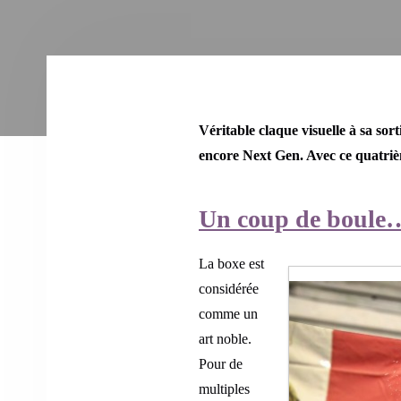
Véritable claque visuelle à sa sor
encore Next Gen. Avec ce quatrièm
Un coup de boule…
La boxe est
considérée
comme un
art noble.
Pour de
multiples