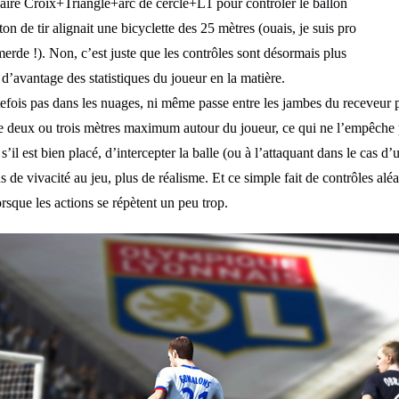
 faire Croix+Triangle+arc de cercle+L1 pour contrôler le ballon
n de tir alignait une bicyclette des 25 mètres (ouais, je suis pro
merde !). Non, c’est juste que les contrôles sont désormais plus
 d’avantage des statistiques du joueur en la matière.
utefois pas dans les nuages, ni même passe entre les jambes du receveur p
e deux ou trois mètres maximum autour du joueur, ce qui ne l’empêche 
s’il est bien placé, d’intercepter la balle (ou à l’attaquant dans le cas 
 de vivacité au jeu, plus de réalisme. Et ce simple fait de contrôles aléa
orsque les actions se répètent un peu trop.