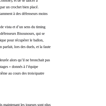
onsole), et de se lancer à
par un crochet bien placé.
notamment à des défenseurs moins
 de vista et d’un sens du timing
s défenseurs Bisounours, qui se
sique pour récupérer le ballon,
 parfait, lors des duels, et la faute
leurée alors qu’il ne bronchait pas
ntages » donnés à l’équipe
-même au cours des trois/quatre
is maintenant les joueurs sont plus