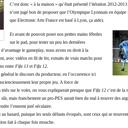
C’est donc « à la maison » qu’était présenté l’itération 2012-201
n’ont jugé bon de proposer que l’Olympique Lyonnais en équipe fra
que Electronic Arts France est basé à Lyon, ça aide).
Et avant de pouvoir poser nos petites mains fébriles
sur le pad, pour tester un peu les dernières
e d’avantage le gameplay, nous avons eu droit à la
t, avec vidéos en fil de fer, extraits de vrais matchs pour
ns entre
Fifa 13
et
Fifa 12
.
énéral le discours du producteur, en l’occurrence ici
nsciencieusement leur propre jeu. A force de
triés sur le volet, on vous expliquerait presque que
Fifa 12
c’est de la 
 sûr, mais franchement un pro-PES aurait bien du mal à trouver des arg
ndre l’ennemi juré séculaire.
it au hasard, puisque les seuls défauts évoqués, sont ceux qui se trouven
tion fait à chaque fois mouche.