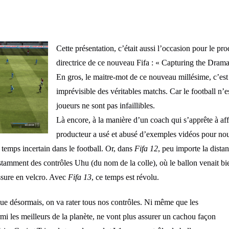
Cette présentation, c’était aussi l’occasion pour le pr
directrice de ce nouveau Fifa : « Capturing the Drama
En gros, le maitre-mot de ce nouveau millésime, c’est
imprévisible des véritables matchs. Car le football n’e
joueurs ne sont pas infaillibles.
Là encore, à la manière d’un coach qui s’apprête à aff
producteur a usé et abusé d’exemples vidéos pour nous
e temps incertain dans le football. Or, dans
Fifa 12
, peu importe la dista
nstamment des contrôles Uhu (du nom de la colle), où le ballon venait bi
ssure en velcro. Avec
Fifa 13
, ce temps est révolu.
que désormais, on va rater tous nos contrôles. Ni même que les
armi les meilleurs de la planète, ne vont plus assurer un cachou façon