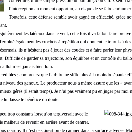
couverture, d’une simple pression du bouton (A ou Croix selon la c
l’interception au moment opportun, au risque de se faire enrhumer 
Toutefois, cette défense semble avoir gagné en efficacité, grâce 
ant.
ulièrement les latéraux dans le vent, cette fois il va falloir faire preuve
 Terminé également les crochets à répétition qui donnent le tournis à de
sormais, ils n’hésitent pas à jouer des coudes et à faire parler leur phy
 Difficile de garder sa trajectoire, son équilibre et un contrôle du ballon
aillot n’est jamais bien loin.
crédibles ; comprenez que l’arbitre ne siffle plus à la moindre épaule eff
 au niveau des genoux. Le producteur nous a même assuré que les « ava
t mieux gérés (il serait temps). Je n’ai pas vraiment pu en juger par moi
e lui laisse le bénéfice du doute.
eu trop constants lorsqu’on tergiversait avec le
le malheur de revenir en arrière avant de centrer.
vous rassure. Il n’est pas question de camper dans la surface adverse. Ma