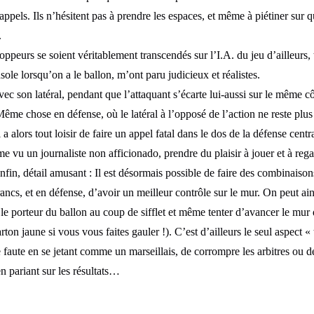
s appels. Ils n’hésitent pas à prendre les espaces, et même à piétiner sur 
.
loppeurs se soient véritablement transcendés sur l’I.A. du jeu d’ailleurs, 
sole lorsqu’on a le ballon, m’ont paru judicieux et réalistes.
ec son latéral, pendant que l’attaquant s’écarte lui-aussi sur le même côt
 Même chose en défense, où le latéral à l’opposé de l’action ne reste pl
 a alors tout loisir de faire un appel fatal dans le dos de la défense cent
ême vu un journaliste non afficionado, prendre du plaisir à jouer et à reg
nfin, détail amusant : Il est désormais possible de faire des combinaison
rancs, et en défense, d’avoir un meilleur contrôle sur le mur. On peut ain
 le porteur du ballon au coup de sifflet et même tenter d’avancer le mur
rton jaune si vous vous faites gauler !). C’est d’ailleurs le seul aspect « 
e faute en se jetant comme un marseillais, de corrompre les arbitres ou
en pariant sur les résultats…