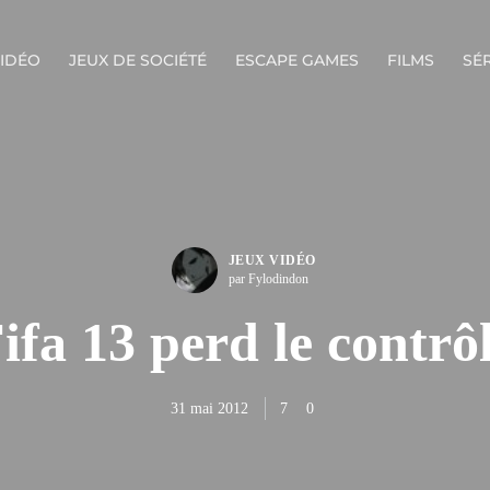
VIDÉO
JEUX DE SOCIÉTÉ
ESCAPE GAMES
FILMS
SÉR
JEUX VIDÉO
par Fylodindon
ifa 13 perd le contrô
31 mai 2012
7
0