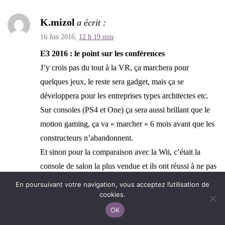
K.mizol
a écrit :
16 Jun 2016,
12 h 19 min
E3 2016 : le point sur les conférences
J’y crois pas du tout à la VR, ça marchera pour
quelques jeux, le reste sera gadget, mais ça se
développera pour les entreprises types architectes etc.
Sur consoles (PS4 et One) ça sera aussi brillant que le
motion gaming, ça va « marcher » 6 mois avant que les
constructeurs n’abandonnent.
Et sinon pour la comparaison avec la Wii, c’était la
console de salon la plus vendue et ils ont réussi à ne pas
surfer dessus en foirant complètement leur
En poursuivant votre navigation, vous acceptez l’utilisation de
communication sur la WiiU. Microsoft reproduit
cookies.
exactement le même schéma à ceci près que la One a
OK
fait un bide. Rattraper un bide par une erreur de