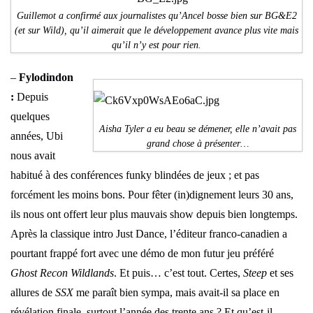
Guillemot a confirmé aux journalistes qu’Ancel bosse bien sur BG&E2
(et sur Wild), qu’il aimerait que le développement avance plus vite mais
qu’il n’y est pour rien.
–
Fylodindon
:
Depuis
quelques
Aisha Tyler a eu beau se démener, elle n’avait pas
années, Ubi
grand chose à présenter…
nous avait
habitué à des conférences funky blindées de jeux ; et pas
forcément les moins bons. Pour fêter (in)dignement leurs 30 ans,
ils nous ont offert leur plus mauvais show depuis bien longtemps.
Après la classique intro Just Dance, l’éditeur franco-canadien a
pourtant frappé fort avec une démo de mon futur jeu préféré
Ghost Recon Wildlands
. Et puis… c’est tout. Certes,
Steep
et ses
allures de
SSX
me paraît bien sympa, mais avait-il sa place en
révélation finale, surtout l’année des trente ans ? Et qu’est-il