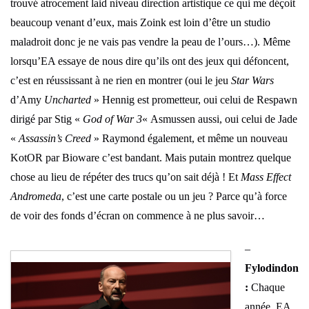
trouvé atrocement laid niveau direction artistique ce qui me déçoit
beaucoup venant d’eux, mais Zoink est loin d’être un studio
maladroit donc je ne vais pas vendre la peau de l’ours…). Même
lorsqu’EA essaye de nous dire qu’ils ont des jeux qui défoncent,
c’est en réussissant à ne rien en montrer (oui le jeu
Star Wars
d’Amy
Uncharted
» Hennig est prometteur, oui celui de Respawn
dirigé par Stig «
God of War 3
« Asmussen aussi, oui celui de Jade
«
Assassin’s Creed
» Raymond également, et même un nouveau
KotOR par Bioware c’est bandant. Mais putain montrez quelque
chose au lieu de répéter des trucs qu’on sait déjà ! Et
Mass Effect
Andromeda
, c’est une carte postale ou un jeu ? Parce qu’à force
de voir des fonds d’écran on commence à ne plus savoir…
–
Fylodindon
:
Chaque
année, EA