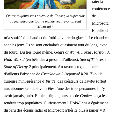
rater la
conférence
de
On est toujours sans nouvelle de Conker, la super star
du jeu vidéo que tout le monde veut revoir… sauf
Microsoft.
Microsoft !
Et celle-ci
m’a soufflé du chaud et du froid… voire du glacial. Le chaud ce
sont les jeux. Ils se sont enchaînés quasiment tout du long, avec
du lourd. Du très lourd même.
Gears of War 4
,
Forza Horizon 3
,
Halo Wars 2
(en bêta dès à présent d’ailleurs),
Sea of Thieves
et
State of Decay 2
principalement. Au rayon jeux, on notera
d’ailleurs l’absence de
Crackdown 3
(repoussé à 2017) ou la
curieuse mini-présence d’
Inside
, des créateurs de
Limbo
(offert
aux abonnés Gold, si vous êtes l’une des trois personnes à n’y
avoir jamais joué). Et bien sûr, toujours pas de
Conker
… ça les
rendrait trop populaires. Curieusement l’Holo-Lens à également
disparu des écrans radar et Microsoft n’hésite plus à parler VR