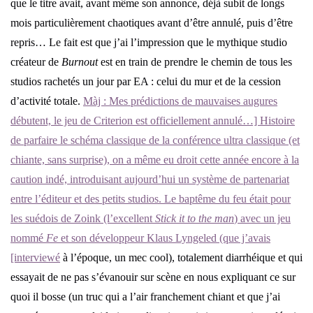
que le titre avait, avant même son annonce, déjà subit de longs
mois particulièrement chaotiques avant d’être annulé, puis d’être
repris… Le fait est que j’ai l’impression que le mythique studio
créateur de
Burnout
est en train de prendre le chemin de tous les
studios rachetés un jour par EA : celui du mur et de la cession
d’activité totale.
Màj : Mes prédictions de mauvaises augures
débutent, le jeu de Criterion est officiellement annulé…] Histoire
de parfaire le schéma classique de la conférence ultra classique (et
chiante, sans surprise), on a même eu droit cette année encore à la
caution indé, introduisant aujourd’hui un système de partenariat
entre l’éditeur et des petits studios. Le baptême du feu était pour
les suédois de Zoink (l’excellent
Stick it to the man
) avec un jeu
nommé
Fe
et son développeur Klaus Lyngeled (que j’avais
[interviewé
à l’époque, un mec cool), totalement diarrhéique et qui
essayait de ne pas s’évanouir sur scène en nous expliquant ce sur
quoi il bosse (un truc qui a l’air franchement chiant et que j’ai