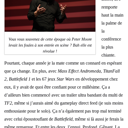
remporte
haut la main
la palme de
la
conférence
Vous vous souvenez de cette époque où Peter Moore
levait les foules à son entrée en scène ? Bah elle est
la plus
révolue !
chiante.
Pourtant, chaque année je la mate comme un connard en espérant
que ça change. En plus, avec
Mass Effect Andromeda
,
TitanFall
2
,
Battlefield 1
et les 67 jeux
Star Wars
en développement chez
eux, il y avait de quoi être confiant pour ce millésime. Ça a
d’ailleurs bien commencé avec un trailer ultra bandant du multi de
TF2
, même si j’aurais aimé du gameplay direct feed (je suis moins
enthousiaste pour le solo). Ça n’a également pas trop mal terminé
avec celui époustouflant de
Battlefield
, même si là aussi je ferais la
même remarque. Et entre les deux, l’ennui. Profond. Gênant. La