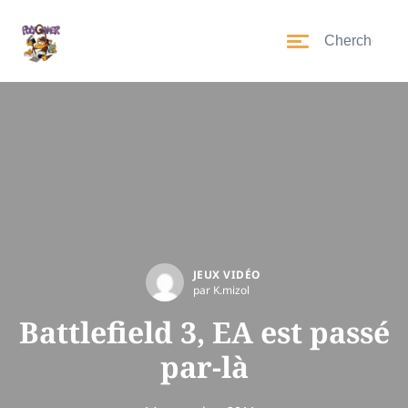
JEUX VIDÉO
par K.mizol
Battlefield 3, EA est passé
par-là