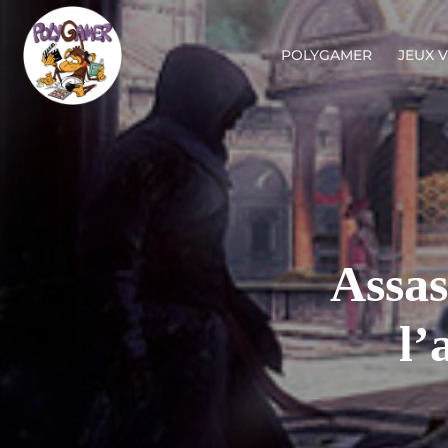
POLYGAMER
JEUX 
Assas
l’