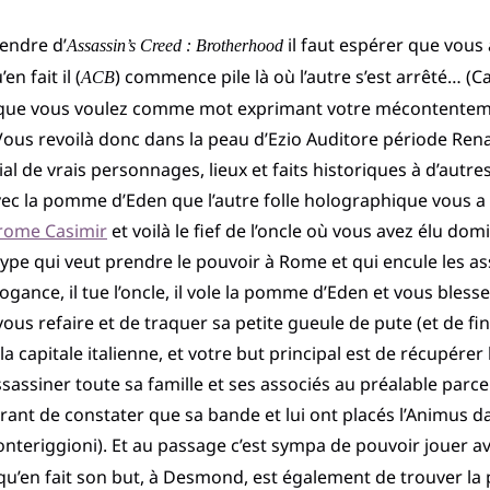
endre d’
il faut espérer que vous a
Assassin’s Creed : Brotherhood
n fait il (
) commence pile là où l’autre s’est arrêté… (Ca 
ACB
 ce que vous voulez comme mot exprimant votre mécontentem
ous revoilà donc dans la peau d’Ezio Auditore période Rena
l de vrais personnages, lieux et faits historiques à d’autres
e avec la pomme d’Eden que l’autre folle holographique vous 
rome Casimir
et voilà le fief de l’oncle où vous avez élu dom
type qui veut prendre le pouvoir à Rome et qui encule les as
ogance, il tue l’oncle, il vole la pomme d’Eden et vous bles
us refaire et de traquer sa petite gueule de pute (et de fin
 la capitale italienne, et votre but principal est de récupér
sassiner toute sa famille et ses associés au préalable parce 
ant de constater que sa bande et lui ont placés l’Animus dan
Monteriggioni). Et au passage c’est sympa de pouvoir jouer av
rce qu’en fait son but, à Desmond, est également de trouver