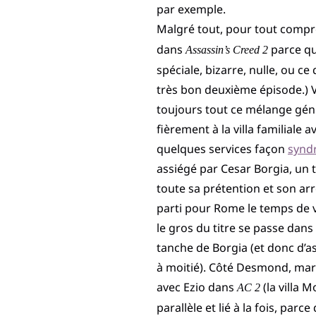
par exemple.
Malgré tout, pour tout compr
dans
parce qu’e
Assassin’s Creed 2
spéciale, bizarre, nulle, ou
très bon deuxième épisode.) V
toujours tout ce mélange génia
fièrement à la villa familial
quelques services façon
synd
assiégé par Cesar Borgia, un 
toute sa prétention et son arr
parti pour Rome le temps de vo
le gros du titre se passe dans
tanche de Borgia (et donc d’as
à moitié). Côté Desmond, marr
avec Ezio dans
(la villa 
AC 2
parallèle et lié à la fois, pa