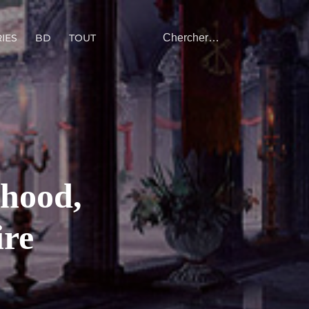
IES
BD
TOUT
rhood,
ire