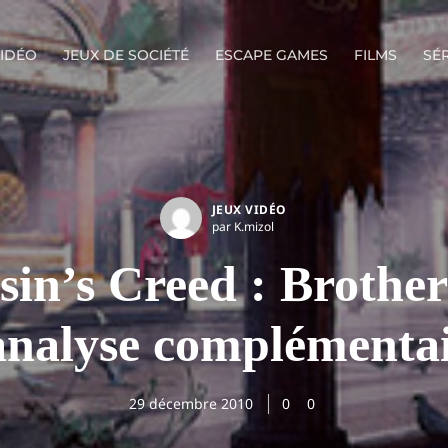
VIDÉO
JEUX DE SOCIÉTÉ
ESCAPE GAMES
FILMS
SÉR
JEUX VIDÉO
par K.mizol
sin’s Creed : Brothe
analyse complémenta
29 décembre 2010
0
0