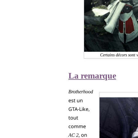
Certains décors sont 
La remarque
Brotherhood
est un
GTA-Like,
tout
comme
, on
AC 2