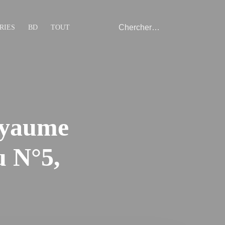
RIES
BD
TOUT
oyaume
u N°5,