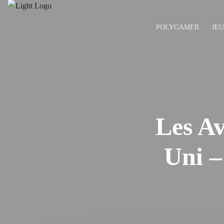
POLYGAMER
JE
Les A
Uni –