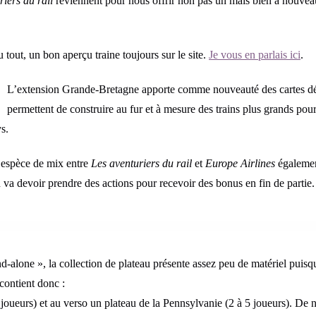
riers du rail
reviennent pour nous offrir non pas un mais bien à nouve
 tout, un bon aperçu traine toujours sur le site.
Je vous en parlais ici
.
L’extension Grande-Bretagne apporte comme nouveauté des cartes dé
permettent de construire au fur et à mesure des trains plus grands pour 
ys.
n espèce de mix entre
Les aventuriers du rail
et
Europe Airlines
égaleme
 va devoir prendre des actions pour recevoir des bonus en fin de partie.
d-alone », la collection de plateau présente assez peu de matériel puisqu’
contient donc :
ueurs) et au verso un plateau de la Pennsylvanie (2 à 5 joueurs). De 