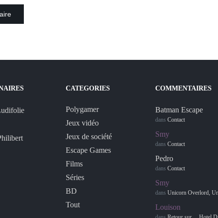
NAIRES
CATEGORIES
COMMENTAIRES
Polygamer
Batman Escape
dans
Contact
Jeux vidéo
Smy
Jeux de société
dans
Contact
Escape Games
Pedro
Films
dans
Contact
Séries
Smy
BD
dans
Unicorn Overlord, Une 
Tout
Louison
dans
Retour sur… Hotel D