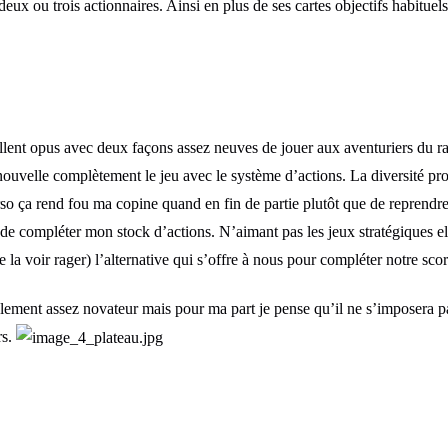
eux ou trois actionnaires. Ainsi en plus de ses cartes objectifs habituel
llent opus avec deux façons assez neuves de jouer aux aventuriers du ra
nouvelle complètement le jeu avec le système d’actions. La diversité pro
so ça rend fou ma copine quand en fin de partie plutôt que de reprendre d
n de compléter mon stock d’actions. N’aimant pas les jeux stratégiques ell
 la voir rager) l’alternative qui s’offre à nous pour compléter notre scor
ement assez novateur mais pour ma part je pense qu’il ne s’imposera p
rs.