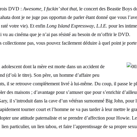
 trois DVD :
Awesome, I fuckin’ shot that
, le concert des Beastie Boys 
ahata dont je ne juge pas opportun de parler étant donné que vous l’avez
raté votre vie). Et enfin
Long Island Expressway
,
L.I.E.
pour les intime
ai vu au cinéma que je n’ai pas résisté au besoin de m’offrir le DVD.
es collectionne pas, vous pouvez facilement déduire à quel point je por
n adolescent dont la mère est morte dans un accident de
and (d’où le titre). Son père, un homme d’affaire peu
ts, il se retrouve complètement livré à lui-même. Du coup, il passe le p
oler des maisons ; d’avantage pour s’amuser que pour s’enrichir d’ailleu
ary, il s’introduit dans la cave d’un vétéran surnommé Big John, pour lu
apidement tourner court et l’homme ne va pas tarder à leur mettre le gra
opter une attitude paternaliste et se prendre d’affection pour Howie. L
lien particulier, un lien tabou, et faire l’apprentissage de sa propre sexua