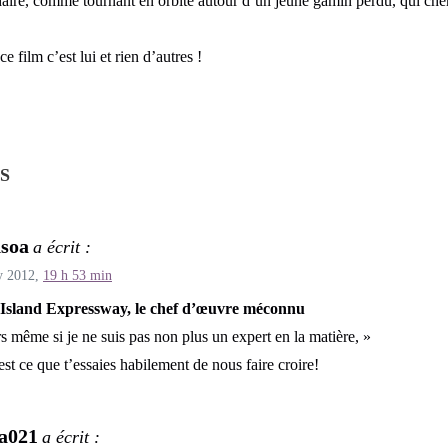
daire, comme tournant en orbite autour d’un jeune gamin perdu, qui cher
e film c’est lui et rien d’autres !
S
soa
a écrit :
y 2012,
19 h 53 min
Island Expressway, le chef d’œuvre méconnu
s même si je ne suis pas non plus un expert en la matière, »
est ce que t’essaies habilement de nous faire croire!
a021
a écrit :