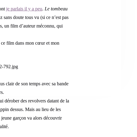
dont
je parlais il y a peu
.
Le tombeau
 sans doute tous vu (si ce n’est pas
s, un film d’auteur méconnu, qui
te ce film dans mon cœur et mon
lus clair de son temps avec sa bande
rs.
i dérober des revolvers datant de la
ppin dessus. Mais au lieu de les
e jeune garçon va alors découvrir
lité.