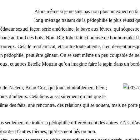
Alors même si je ne suis pas non plus un expert en la m
long-métrage traitant de la pédophilie le plus réussi qu
rédateur sexuel façon série américaine, la bave aux lèvres, qui séquestre 
bane au fond des bois. Non, Big John fait ici preuve de bonhommie. Il e
reux. Cela le rend amical, et contre toute attente, il en devient presq
’un pédophile, peut-être gênant. On se sent même un peu coupable de ne p
roux, et autres Estelle Mouzin qu’on imagine faire le tapin dans un bor
 de l’acteur, Brian Cox, qui joue admirablement bien ;
s d’ailleurs. Cela tiens aussi sûrement du fait que le
 filme des faits, une rencontre, des relations qui se nouent, mais ne port
pas seulement de traiter la pédophilie différemment des autres. C’est d’av
’aborder d’autres thèmes, qu’ils soient liés ou non.