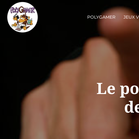
POLYGAMER
JEUX 
Le po
d