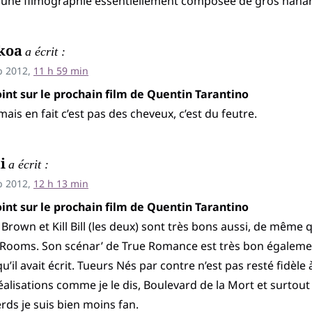
 une filmographie essentiellement composée de gros nanar
koa
a écrit :
b 2012,
11 h 59 min
int sur le prochain film de Quentin Tarantino
ais en fait c’est pas des cheveux, c’est du feutre.
i
a écrit :
b 2012,
12 h 13 min
int sur le prochain film de Quentin Tarantino
 Brown et Kill Bill (les deux) sont très bons aussi, de mêm
Rooms. Son scénar’ de True Romance est très bon également
qu’il avait écrit. Tueurs Nés par contre n’est pas resté fidèle
éalisations comme je le dis, Boulevard de la Mort et surtout
rds je suis bien moins fan.