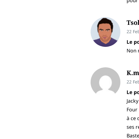
pour
Tso
22 Fe
Le po
Non m
K.m
22 Fe
Le po
Jacky
Four 
à ce 
ses r
Baste