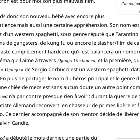
 étron est pour moi son plus mauvais film.
J’ai toujou
ends donc son nouveau bébé avec encore plus
atience mais aussi une certaine appréhension. Son nom est
git d’un western spaghetti, sous genre réputé que Tarantino 
lms de gangsters, de kung fù ou encore le slasher/film de 
néaste complètement hardcore qu’il est balancera un nombre
éma qu’il aime à travers
, et la première, q
Django Unchained
 «
» de Sergio Corbucci est un western spaghetti dat
Django
En plus de partager le nom du héros principal et le genre du
une chiée de mecs est sans aucun doute un autre point com
n’a par contre presque rien à voir : durant la guerre de
ined
ntiste Allemand reconverti en chasseur de primes libère et
o. Ce dernier accompagné de son mentor décide de libérer 
alvin Candie.
a débuté le mois dernier, une partie du
ed