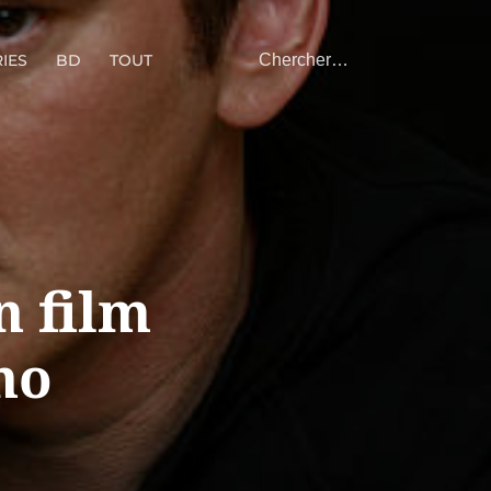
IES
BD
TOUT
n film
no