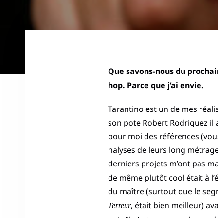
Que savons-nous du prochain
hop. Parce que j’ai envie.
Tarantino est un de mes réali
son pote Robert Rodriguez il 
pour moi des références (vous
nalyses de leurs long métrage
derniers projets m’ont pas m
de même plutôt cool était à l
du maître (surtout que le se
, était bien meilleur) a
Terreur