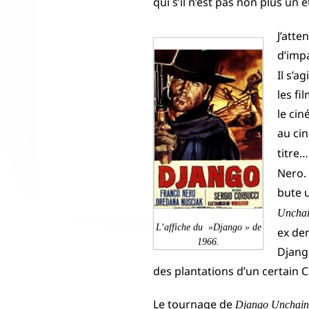
qui s’il n’est pas non plus un
J’att
d’imp
Il s’a
les fi
le ci
au cin
titre…
Nero. 
bute 
Uncha
L’affiche du »Django » de
ex de
1966.
Djang
des plantations d’un certain C
Le tournage de
Django Unchain