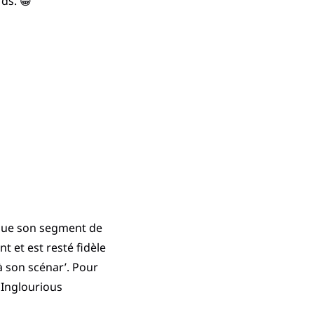
ds. 😀
e que son segment de
 et est resté fidèle
 à son scénar’. Pour
 Inglourious