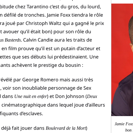
bitude chez Tarantino c’est du gros, du lourd,
 défilé de tronches. Jamie Foxx tiendra le rôle
ra joué par Christoph Waltz qui a gagné le prix
t avouer qu’il était bon) pour son rôle du
. Calvin Candie aura les traits de
us Basterds
en film prouve qu’il est un putain d’acteur et
nettes que ses débuts lui prédestinaient. Une
sants achèvent le prestige du bousin :
 révélé par George Romero mais aussi très
, voir son inoubliable personnage de Sex
al dans
) et Don Johnson (
Une nuit en enfer
Deux
ron cinématographique dans lequel joue d’ailleurs
iquants d’esclaves.
Jamie Foxx 
 déjà fait jouer dans
)
Boulevard de la Mort
bon 