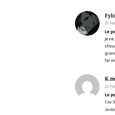
Fyl
22 Fe
Le po
Je ne
choue
grand
l’ai 
K.m
22 Fe
Le po
Une N
Jacki