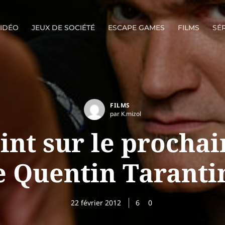
VIDÉO
JEUX DE SOCIÉTÉ
ESCAPE GAMES
FILMS
SÉR
FILMS
par K.mizol
int sur le prochai
e Quentin Taranti
22 février 2012
6
0