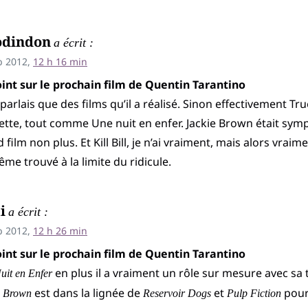
odindon
a écrit :
b 2012,
12 h 16 min
int sur le prochain film de Quentin Tarantino
 parlais que des films qu’il a réalisé. Sinon effectivement T
tte, tout comme Une nuit en enfer. Jackie Brown était sym
 film non plus. Et Kill Bill, je n’ai vraiment, mais alors vraim
même trouvé à la limite du ridicule.
i
a écrit :
b 2012,
12 h 26 min
int sur le prochain film de Quentin Tarantino
en plus il a vraiment un rôle sur mesure avec sa t
uit en Enfer
est dans la lignée de
et
pourt
e Brown
Reservoir Dogs
Pulp Fiction