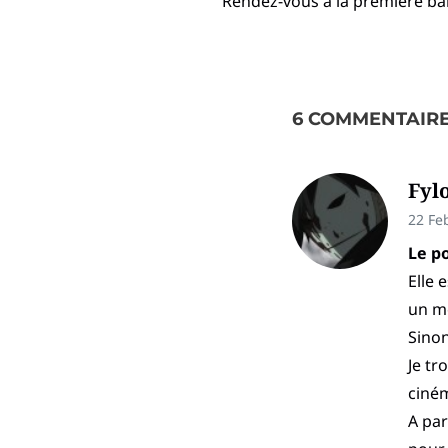
Rendez-vous à la première b
6 COMMENTAIR
Fyl
22 Fe
Le po
Elle 
un m
Sinon
Je tr
ciné
A par