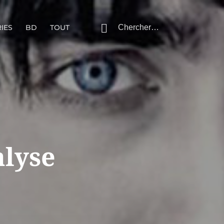
IES
BD
TOUT
alyse