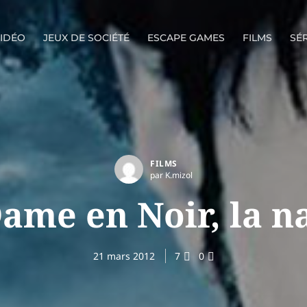
VIDÉO
JEUX DE SOCIÉTÉ
ESCAPE GAMES
FILMS
SÉR
FILMS
par K.mizol
ame en Noir, la n
21 mars 2012
7
0