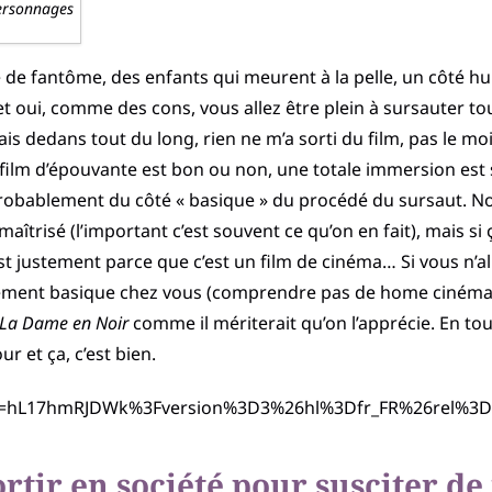
personnages
 de fantôme, des enfants qui meurent à la pelle, un côté hui
et oui, comme des cons, vous allez être plein à sursauter t
ais dedans tout du long, rien ne m’a sorti du film, pas le moi
 film d’épouvante est bon ou non, une totale immersion est
t probablement du côté « basique » du procédé du sursaut.
en maîtrisé (l’important c’est souvent ce qu’on en fait), mais
st justement parce que c’est un film de cinéma… Si vous n’all
tement basique chez vous (comprendre pas de home cinéma 
La Dame en Noir
comme il mériterait qu’on l’apprécie. En to
ur et ça, c’est bien.
?v=hL17hmRJDWk%3Fversion%3D3%26hl%3Dfr_FR%26rel%3
sortir en société pour susciter 