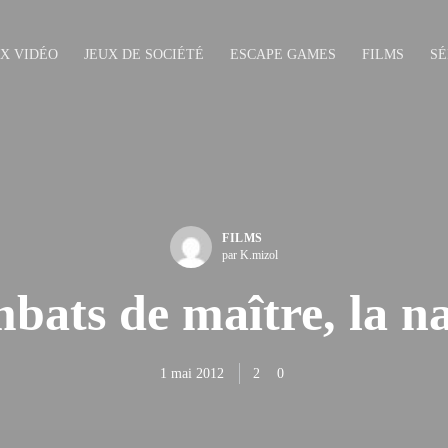
UX VIDÉO
JEUX DE SOCIÉTÉ
ESCAPE GAMES
FILMS
SÉ
FILMS
par K.mizol
bats de maître, la na
1 mai 2012
2
0