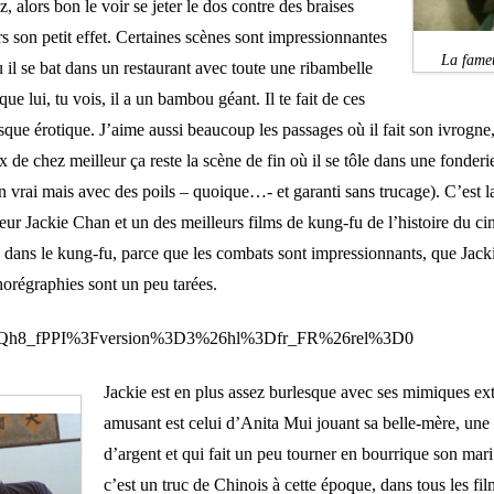
 alors bon le voir se jeter le dos contre des braises
s son petit effet. Certaines scènes sont impressionnantes
La fameu
il se bat dans un restaurant avec toute une ribambelle
ue lui, tu vois, il a un bambou géant. Il te fait de ces
que érotique. J’aime aussi beaucoup les passages où il fait son ivrogne, 
x de chez meilleur ça reste la scène de fin où il se tôle dans une fonderi
 vrai mais avec des poils – quoique…- et garanti sans trucage). C’est l
ur Jackie Chan et un des meilleurs films de kung-fu de l’histoire du c
dans le kung-fu, parce que les combats sont impressionnants, que Jackie
horégraphies sont un peu tarées.
sHMQh8_fPPI%3Fversion%3D3%26hl%3Dfr_FR%26rel%3D0
Jackie est en plus assez burlesque avec ses mimiques ext
amusant est celui d’Anita Mui jouant sa belle-mère, une
d’argent et qui fait un peu tourner en bourrique son mari
c’est un truc de Chinois à cette époque, dans tous les fi