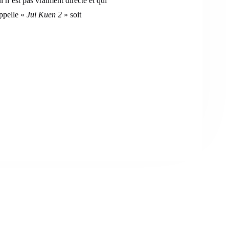
i n’est pas vraiment directe et qui
appelle «
Jui Kuen 2
» soit