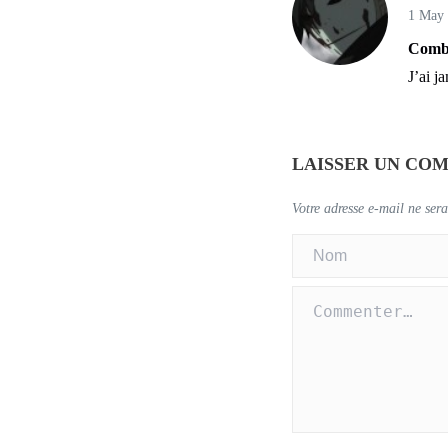
1 May
Comba
J’ai j
LAISSER UN CO
Votre adresse e-mail ne sera