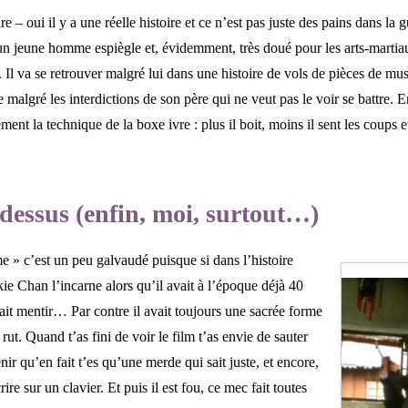
e – oui il y a une réelle histoire et ce n’est pas juste des pains dans la g
’un jeune homme espiègle et, évidemment, très doué pour les arts-marti
 Il va se retrouver malgré lui dans une histoire de vols de pièces de mus
 malgré les interdictions de son père qui ne veut pas le voir se battre. En
nt la technique de la boxe ivre : plus il boit, moins il sent les coups et
dessus (enfin, moi, surtout…)
 » c’est un peu galvaudé puisque si dans l’histoire
kie Chan l’incarne alors qu’il avait à l’époque déjà 40
ait mentir… Par contre il avait toujours une sacrée forme
rut. Quand t’as fini de voir le film t’as envie de sauter
ir qu’en fait t’es qu’une merde qui sait juste, et encore,
re sur un clavier. Et puis il est fou, ce mec fait toutes