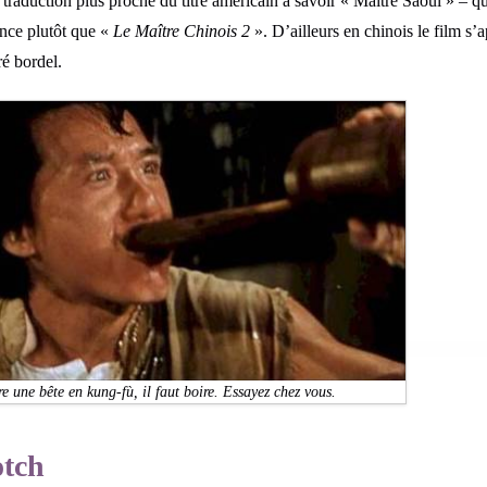
 traduction plus proche du titre américain à savoir « Maître Saoul » – qu
nce plutôt que «
Le Maître Chinois 2
». D’ailleurs en chinois le film s’
ré bordel.
re une bête en kung-fù, il faut boire. Essayez chez vous.
otch