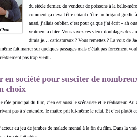
du siècle dernier, du vendeur de poissons à la belle-mère
comment ça devait être chiant d’être un brigand gredin à 
aussi, j’allais oublier, c’est pour ça que j’ai écrit « ah ou
 Chan.
vraiment à chier. Vous savez ces vieux doublages de
dirais-je… caricaturaux ? Vous remettez ? La voix de Ja
même fait marrer sur quelques passages mais c’était pas forcément voulu
réablement pas trop vieilli.
ir en société pour susciter de nombre
on choix
e rôle principal du film, c’en est aussi le scénariste et le réalisateur. A
ivant pas à s’entendre, le maître prit lui-même le relai. Et c’est plutôt
cteur au jeu de jambes de malade mental à la fin du film. Dans la vraie 
s a jamais fait chier…