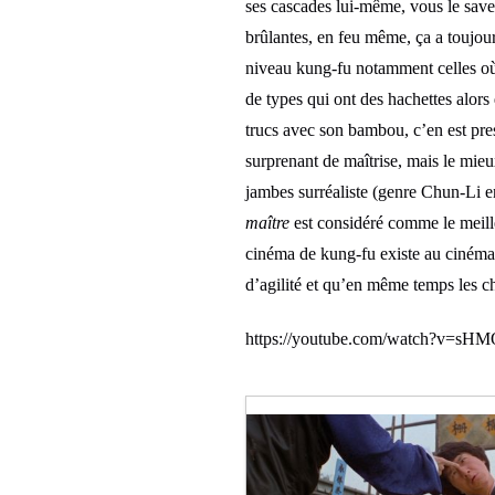
ses cascades lui-même, vous le savez,
brûlantes, en feu même, ça a toujour
niveau kung-fu notamment celles où 
de types qui ont des hachettes alors q
trucs avec son bambou, c’en est pres
surprenant de maîtrise, mais le mieu
jambes surréaliste (genre Chun-Li en
maître
est considéré comme le meille
cinéma de kung-fu existe au cinéma 
d’agilité et qu’en même temps les c
https://youtube.com/watch?v=