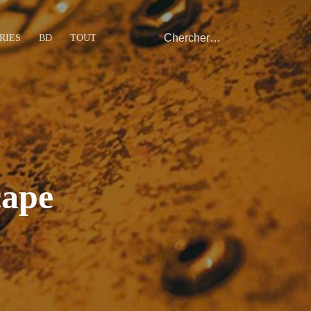
RIES
BD
TOUT
cape