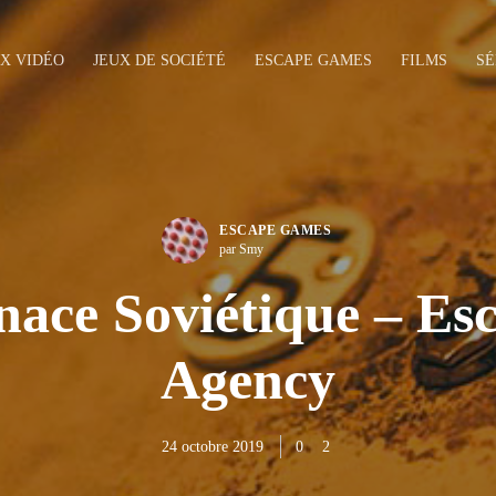
UX VIDÉO
JEUX DE SOCIÉTÉ
ESCAPE GAMES
FILMS
SÉ
ESCAPE GAMES
par Smy
ace Soviétique – Es
Agency
24 octobre 2019
0
2