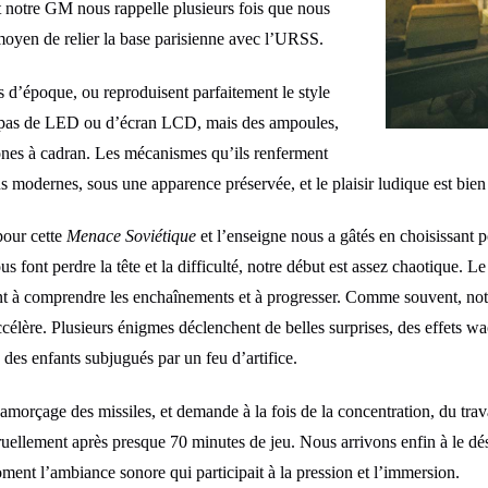
 et notre GM nous rappelle plusieurs fois que nous
oyen de relier la base parisienne avec l’URSS.
s d’époque, ou reproduisent parfaitement le style
 pas de LED ou d’écran LCD, mais des ampoules,
ones à cadran. Les mécanismes qu’ils renferment
modernes, sous une apparence préservée, et le plaisir ludique est bien 
pour cette
Menace Soviétique
et l’enseigne nous a gâtés en choisissant
s font perdre la tête et la difficulté, notre début est assez chaotique
t à comprendre les enchaînements et à progresser. Comme souvent, notre
accélère. Plusieurs énigmes déclenchent de belles surprises, des effets 
s enfants subjugués par un feu d’artifice.
morçage des missiles, et demande à la fois de la concentration, du trav
ellement après presque 70 minutes de jeu. Nous arrivons enfin à le désa
nt l’ambiance sonore qui participait à la pression et l’immersion.