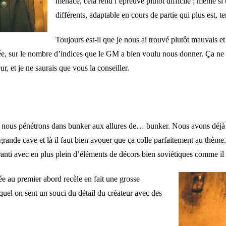
menace, cela rend l’épreuve plutôt difficile ; même si 
différents, adaptable en cours de partie qui plus est, 
Toujours est-il que je nous ai trouvé plutôt mauvais et
ée, sur le nombre d’indices que le GM a bien voulu nous donner. Ça n
eur, et je ne saurais que vous la conseiller.
 nous pénétrons dans bunker aux allures de… bunker. Nous avons déjà eu
de cave et là il faut bien avouer que ça colle parfaitement au thème. A 
anti avec en plus plein d’éléments de décors bien soviétiques comme il 
ée au premier abord recèle en fait une grosse
quel on sent un souci du détail du créateur avec des