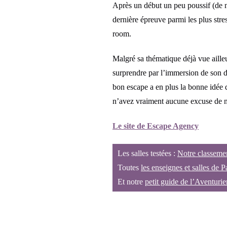
Après un début un peu poussif (de n
dernière épreuve parmi les plus stre
room.
Malgré sa thématique déjà vue aille
surprendre par l’immersion de son d
bon escape a en plus la bonne idée 
n’avez vraiment aucune excuse de n
Le site de Escape Agency
Les salles testées :
Notre classeme
Toutes
les enseignes et salles de P
Et notre
petit guide de l’Aventurie