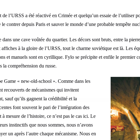
 l’URSS a été réactivé en Crimée et quelqu’un essaie de l’utiliser pou
e le contrer depuis Paris et sauver le monde d’une probable tempête nu
dans une cave voûtée du quartier. Les décors sont bruts, entre la pierre 
ffiches à la gloire de l’URSS, tout le charme soviétique est là. Les éq
ions et manuels sont en cyrillique. Fylo se précipite et enfile le premier 
s la compréhension du russe.
ape Game « new-old-school ». Comme dans les
nt recouverts de mécanismes qui invitent
, sauf qu’ils gagnent la crédibilité et la
centes font souvent le pari de l’intégration des
 à mesure de l’histoire, ce n’est pas le cas ici. Le
joueurs instinctifs que nous sommes, nous n’avons
sayer un après l’autre chaque mécanisme. Nous en