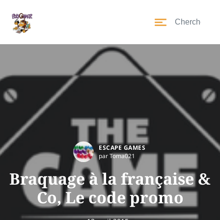
ESCAPE GAMES
par Toma021
Braquage à la française &
Co, Le code promo