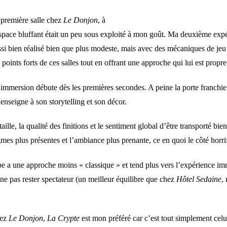
 première salle chez
Le Donjon
, à
space bluffant était un peu sous exploité à mon goût. Ma deuxième exp
si bien réalisé bien que plus modeste, mais avec des mécaniques de jeu p
 points forts de ces salles tout en offrant une approche qui lui est propre
l’immersion débute dès les premières secondes. A peine la porte franchi
l’enseigne à son storytelling et son décor.
ille, la qualité des finitions et le sentiment global d’être transporté bie
igmes plus présentes et l’ambiance plus prenante, ce en quoi le côté horrif
ape a une approche moins « classique » et tend plus vers l’expérience im
ne pas rester spectateur (un meilleur équilibre que chez
Hôtel Sedaine
,
hez
Le Donjon
,
La Crypte
est mon préféré car c’est tout simplement celu