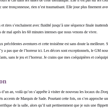
urs le cas dans les salles de cette thématique. Elle n’est pas sur les cod
 une tronçonneuse, rien n’est traumatisant. Elle joue plus finement av
s et rires s’enchainent avec fluidité jusqu’à une séquence finale inatte
pas de mal après les 60 minutes intenses que nous venons de vivre.
récédentes aventures et cette troisième est sans doute la meilleure. Si
’y a pas que de l’horreur ici. Les décors sont exceptionnels, le GM nous 
nfants, sans le jeu et l’horreur. Je crains que mes coéquipières et coéqu
don
s d’un an, voilà qu’on s’apprête à visiter de nouveau les locaux du
Don
 accents de Marquis de Sade. Pourtant cette fois, on s’en approche un 
rrifique de la salle, alors qu’il sait pertinemment que je suis une flippet