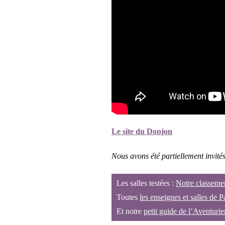
Le site du Donjon
Nous avons été partiellement invités p
Les salles testées :
Notre classeme
Toutes
les enseignes et salles de P
Et notre
petit guide de l’Aventurie