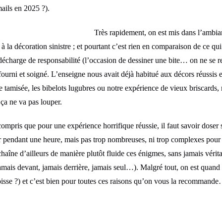
 mails en 2025 ?).
Très rapidement, on est mis dans l’ambian
à la décoration sinistre ; et pourtant c’est rien en comparaison de ce qui
décharge de responsabilité (l’occasion de dessiner une bite… on ne se re
urni et soigné. L’enseigne nous avait déjà habitué aux décors réussis et
ère tamisée, les bibelots lugubres ou notre expérience de vieux briscards
t ça ne va pas louper.
ompris que pour une expérience horrifique réussie, il faut savoir doser
r pendant une heure, mais pas trop nombreuses, ni trop complexes pour 
chaîne d’ailleurs de manière plutôt fluide ces énigmes, sans jamais vérit
 (jamais devant, jamais derrière, jamais seul…). Malgré tout, on est quan
isse ?) et c’est bien pour toutes ces raisons qu’on vous la recommand