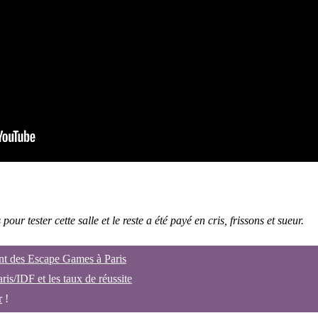
our tester cette salle et le reste a été payé en cris, frissons et sueur.
nt des Escape Games à Paris
aris/IDF et les taux de réussite
r
!