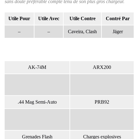
sans doute préférable compte tenu de son plus gros chargeur.
Utile Pour
Utile Avec
Utile Contre
Contré Par
–
–
Caveira, Clash
Jäger
AK-74M
ARX200
.44 Mag Semi-Auto
PRB92
Grenades Flash
Charges explosives