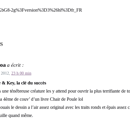
-sZKbG8-2g%3Fversion%3D3%26hl%3Dfr_FR
S
oa
a écrit :
 2012,
23 h 00 min
 & Key, la clé du succès
 une ténébreuse créature les y attend pour ouvrir la plus terrifiante de 
 la 4ème de couv’ d’un livre Chair de Poule lol
ouais le dessin a l’air assez original avec les traits ronds et épais assez
ouille quand même.