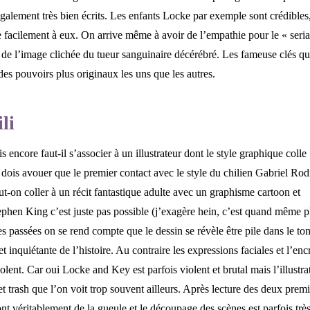
également très bien écrits. Les enfants Locke par exemple sont crédibles
he facilement à eux. On arrive même à avoir de l’empathie pour le « seria
 de l’image clichée du tueur sanguinaire décérébré. Les fameuse clés qu
es pouvoirs plus originaux les uns que les autres.
li
encore faut-il s’associer à un illustrateur dont le style graphique colle
je dois avouer que le premier contact avec le style du chilien Gabriel Ro
t-on coller à un récit fantastique adulte avec un graphisme cartoon et
hen King c’est juste pas possible (j’exagère hein, c’est quand même p
es passées on se rend compte que le dessin se révèle être pile dans le to
inquiétante de l’histoire. Au contraire les expressions faciales et l’enc
iolent. Car oui Locke and Key est parfois violent et brutal mais l’illustr
et trash que l’on voit trop souvent ailleurs. Après lecture des deux prem
ont véritablement de la gueule et le découpage des scènes est parfois trè