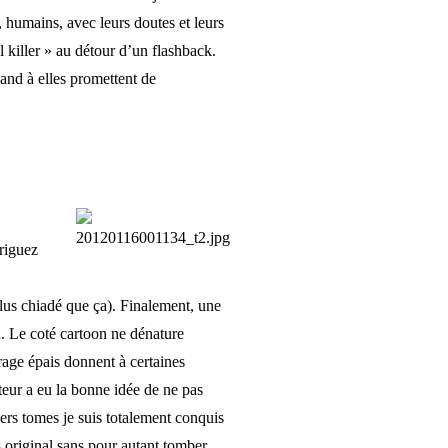
, humains, avec leurs doutes et leurs
l killer » au détour d’un flashback.
and à elles promettent de
driguez
lus chiadé que ça). Finalement, une
n. Le coté cartoon ne dénature
rage épais donnent à certaines
ateur a eu la bonne idée de ne pas
iers tomes je suis totalement conquis
s original sans pour autant tomber