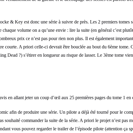
ocke & Key est donc une série à suivre de près. Les 2 premiers tomes se 
e chaque volume on a qu’une envie : lire la suite (en général c’est plutôt
ombreux prix ce n’est pas pour rien non plus. Il est également important 
tre courte. A priori celle-ci devrait être bouclée au bout du 6ème tome.
ing Dead ?) s’étirer en longueur au risque de lasser. Le 3ème tome vient 
vis en allant jeter un coup d’œil aux 25 premières pages du tome 1 en 
omic afin de produire une série. Un pilote a déjà été tourné pour le comp
s souhaité commander la suite de la série. A priori le projet n’est pas mo
dant vous pouvez regarder le trailer de l’épisode pilote (attention ça sp