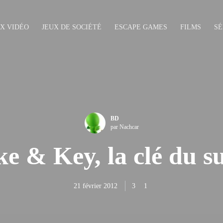
UX VIDÉO
JEUX DE SOCIÉTÉ
ESCAPE GAMES
FILMS
SÉ
BD
par Nachcar
e & Key, la clé du s
21 février 2012
3
1