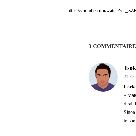
https://youtube.com/watch?v=_
3 COMMENTAIRE
Tsok
21 Feb
Locke
« Mais
dirait
Sinon 
trash