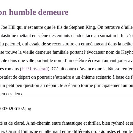
on humble demeure
oe Hill qui n’est autre que le fils de Stephen King. On retrouve d’aill
ntastique mettant en scène des enfants et ados face au surnaturel. Ici c’es
du paternel, qui essaie de se reconstruire en emménageant dans la petite 
se trouve la vieille demeure familiale portant l’évocateur nom de Keyh
cile dans une ville portant le nom d’un célèbre écrivain aimant jouer av
ses romans (
H.P Lovecraft
). C’était couru d’avance que la bâtisse renfe
 postulat de départ on pourrait s’attendre à un énième scénario à base de 
un petit peu question au départ, le scénario tourne principalement autou
 en ces lieux.
é et de clarté. A mi-chemin entre fantastique et thriller, bien rythmé et
ocher. On suit l’intrigue en alternant entre différents protagonistes et par 