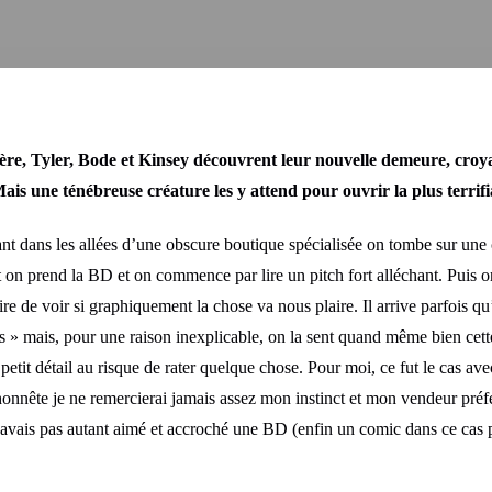
ère, Tyler, Bode et Kinsey découvrent leur nouvelle demeure, croyan
ais une ténébreuse créature les y attend pour ouvrir la plus terrif
ant dans les allées d’une obscure boutique spécialisée on tombe sur une c
n prend la BD et on commence par lire un pitch fort alléchant. Puis on 
toire de voir si graphiquement la chose va nous plaire. Il arrive parfois 
s » mais, pour une raison inexplicable, on la sent quand même bien cette
 petit détail au risque de rater quelque chose. Pour moi, ce fut le cas 
t honnête je ne remercierai jamais assez mon instinct et mon vendeur préf
n’avais pas autant aimé et accroché une BD (enfin un comic dans ce cas 