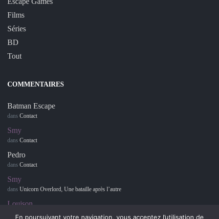
Escape Games
Films
Séries
BD
Tout
COMMENTAIRES
Batman Escape
dans
Contact
Smy
dans
Contact
Pedro
dans
Contact
Smy
dans
Unicorn Overlord, Une bataille après l’autre
Louison
dans
Retour sur… Hotel Dusk : Room 215
En poursuivant votre navigation, vous acceptez l’utilisation de