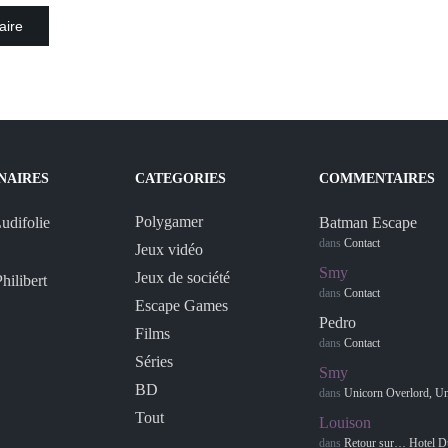
NAIRES
CATEGORIES
COMMENTAIRES
Polygamer
Batman Escape
dans
Contact
Jeux vidéo
Smy
Jeux de société
dans
Contact
Escape Games
Pedro
Films
dans
Contact
Séries
Smy
BD
dans
Unicorn Overlord, Une 
Tout
Louison
dans
Retour sur… Hotel D