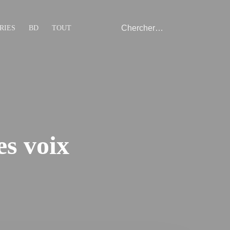
RIES
BD
TOUT
es voix