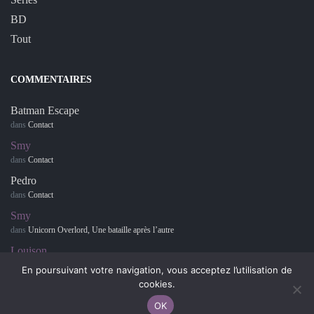
BD
Tout
COMMENTAIRES
Batman Escape
dans
Contact
Smy
dans
Contact
Pedro
dans
Contact
Smy
dans
Unicorn Overlord, Une bataille après l’autre
Louison
dans
Retour sur… Hotel Dusk : Room 215
En poursuivant votre navigation, vous acceptez l’utilisation de
cookies.
OK
© 2007-2042 Polygamer