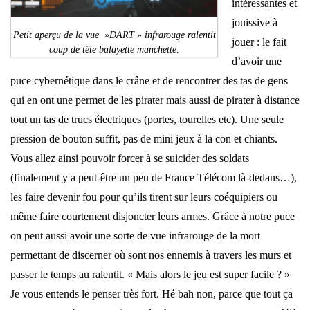
intéressantes et
jouissive à
Petit aperçu de la vue »DART » infrarouge ralentit
jouer : le fait
coup de tête balayette manchette.
d’avoir une
puce cybernétique dans le crâne et de rencontrer des tas de gens
qui en ont une permet de les pirater mais aussi de pirater à distance
tout un tas de trucs électriques (portes, tourelles etc). Une seule
pression de bouton suffit, pas de mini jeux à la con et chiants.
Vous allez ainsi pouvoir forcer à se suicider des soldats
(finalement y a peut-être un peu de France Télécom là-dedans…),
les faire devenir fou pour qu’ils tirent sur leurs coéquipiers ou
même faire courtement disjoncter leurs armes. Grâce à notre puce
on peut aussi avoir une sorte de vue infrarouge de la mort
permettant de discerner où sont nos ennemis à travers les murs et
passer le temps au ralentit. « Mais alors le jeu est super facile ? »
Je vous entends le penser très fort. Hé bah non, parce que tout ça