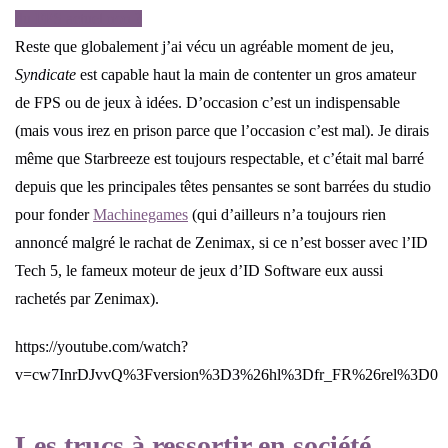
du FPS actuel non ?
Reste que globalement j’ai vécu un agréable moment de jeu,
Syndicate
est capable haut la main de contenter un gros amateur
de FPS ou de jeux à idées. D’occasion c’est un indispensable
(mais vous irez en prison parce que l’occasion c’est mal). Je dirais
même que Starbreeze est toujours respectable, et c’était mal barré
depuis que les principales têtes pensantes se sont barrées du studio
pour fonder
Machinegames
(qui d’ailleurs n’a toujours rien
annoncé malgré le rachat de Zenimax, si ce n’est bosser avec l’ID
Tech 5, le fameux moteur de jeux d’ID Software eux aussi
rachetés par Zenimax).
https://youtube.com/watch?
v=cw7InrDJvvQ%3Fversion%3D3%26hl%3Dfr_FR%26rel%3D0
Les trucs à ressortir en société