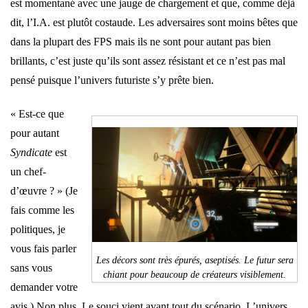
est momentané avec une jauge de chargement et que, comme déjà
dit, l’I.A. est plutôt costaude. Les adversaires sont moins bêtes que
dans la plupart des FPS mais ils ne sont pour autant pas bien
brillants, c’est juste qu’ils sont assez résistant et ce n’est pas mal
pensé puisque l’univers futuriste s’y prête bien.
« Est-ce que
pour autant
Syndicate
est
un chef-
d’œuvre ? » (Je
fais comme les
politiques, je
vous fais parler
Les décors sont très épurés, aseptisés. Le futur sera
sans vous
chiant pour beaucoup de créateurs visiblement.
demander votre
avis.) Non plus. Le souci vient avant tout du scénario. L’univers