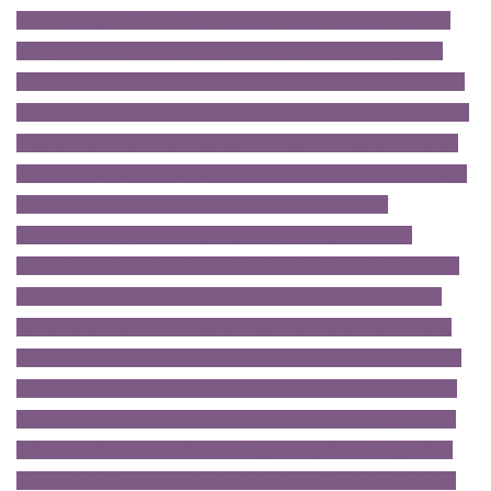
dressé sauf que dès le départ on a clairement la sensation d’être
manipulé. On a tellement cette sensation que les développeurs
l’ont rendu muet, comme un héros de jeu des années 90, au point
qu’on se sent vraiment subir de bout en bout. -Si je puis dire, sans
mauvais jeu de mots, au contraire c’est un excellent jeu de mots,
ça m’a mis la puce à l’oreille. Hoho ! T’as compris ? Parce que la
puce et tout, haha ! Nan ? Bon c’est pas grave. – Sauf
qu’évidemment à la fin sa puce part en couille, il retrouve
quelques vrais souvenirs à lui, se rend compte qu’il est manipulé
et se retourne contre ses employeurs… C’est de la merde ! Ca
aurait pu être bien si ça avait été bien écrit, mieux pensé, mieux
amené. (Parce qu’en soi l’idée de base est intéressante.) Qui plus
est sur 90% du jeu j’ai pas compris ce que je faisais, pourquoi je
cherchais telle personne et pourquoi je devais la tuer, bon c’était
p’t’être voulu mais j’en doute. Bon, je suis p’t’être con, ça c’est
plus probable, mais quand même, c’est sensé être le public cible